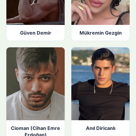
Güven Demir
Mükremin Gezgin
Cioman (Cihan Emre
Anıl Diricanlı
Erdoğan)