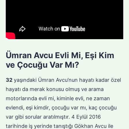
Ümran Avcu Evli Mi, Eşi Kim
ve Çocuğu Var Mı?
32
yaşındaki Ümran Avcu’nun hayatı kadar özel
hayatı da merak konusu olmuş ve arama
motorlarında evli mi, kiminle evli, ne zaman
evlendi, eşi kimdir, çocuğu var mı, kaç çocuğu
var gibi sorular aratılmıştır. 4 Eylül 2016
tarihinde iş yerinde tanıştığı Gökhan Avcu ile