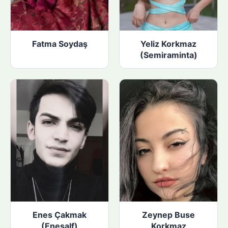
Fatma Soydaş
Yeliz Korkmaz
(Semiraminta)
Enes Çakmak
Zeynep Buse
(Enesalf)
Korkmaz