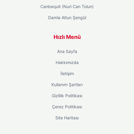
Canbequit (Nuri Can Tolun)
Damla Altun Şengül
Hızlı Menü
Ana Sayfa
Hakkımızda
İletişim
Kullanım Şartları
Gizlilik Politikası
Çerez Politikası
Site Haritası