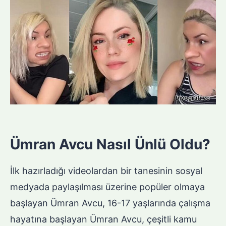
Ümran Avcu Nasıl Ünlü Oldu?
İlk hazırladığı videolardan bir tanesinin sosyal
medyada paylaşılması üzerine popüler olmaya
başlayan Ümran Avcu, 16-17 yaşlarında çalışma
hayatına başlayan Ümran Avcu, çeşitli kamu