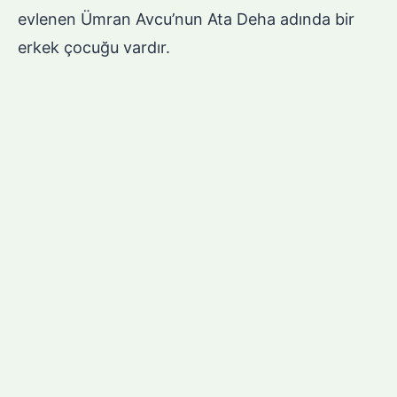
evlenen Ümran Avcu’nun Ata Deha adında bir
erkek çocuğu vardır.