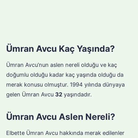
Ümran Avcu Kaç Yaşında?
Ümran Avcu’nun aslen nereli olduğu ve kaç
doğumlu olduğu kadar kaç yaşında olduğu da
merak konusu olmuştur. 1994 yılında dünyaya
gelen Ümran Avcu
32
yaşındadır.
Ümran Avcu Aslen Nereli?
Elbette Ümran Avcu hakkında merak edilenler