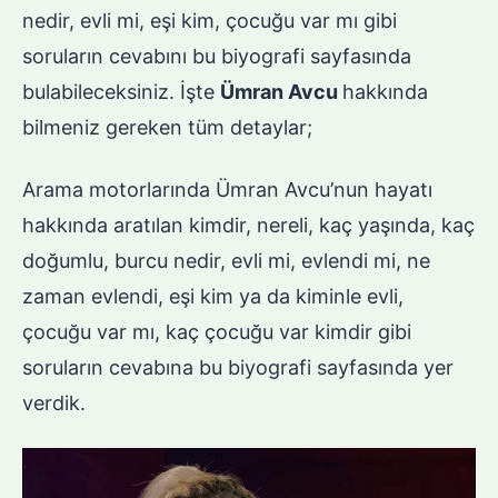
nedir, evli mi, eşi kim, çocuğu var mı gibi
soruların cevabını bu biyografi sayfasında
bulabileceksiniz. İşte
Ümran Avcu
hakkında
bilmeniz gereken tüm detaylar;
Arama motorlarında Ümran Avcu’nun hayatı
hakkında aratılan kimdir, nereli, kaç yaşında, kaç
doğumlu, burcu nedir, evli mi, evlendi mi, ne
zaman evlendi, eşi kim ya da kiminle evli,
çocuğu var mı, kaç çocuğu var kimdir gibi
soruların cevabına bu biyografi sayfasında yer
verdik.