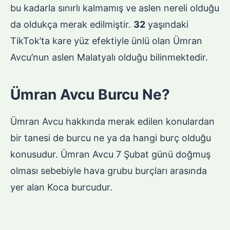
bu kadarla sınırlı kalmamış ve aslen nereli olduğu
da oldukça merak edilmiştir.
32
yaşındaki
TikTok’ta kare yüz efektiyle ünlü olan Ümran
Avcu’nun aslen Malatyalı olduğu bilinmektedir.
Ümran Avcu Burcu Ne?
Ümran Avcu hakkında merak edilen konulardan
bir tanesi de burcu ne ya da hangi burç olduğu
konusudur. Ümran Avcu 7 Şubat günü doğmuş
olması sebebiyle hava grubu burçları arasında
yer alan Koca burcudur.