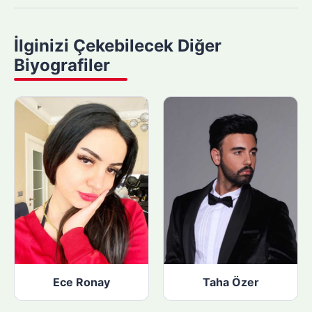
a
y
İlginizi Çekebilecek Diğer
a
Biyografiler
p
ı
n
:
Ece Ronay
Taha Özer