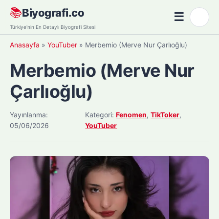
Skip
📚
Biyografi.co
☰
🌙
to
Menü
Türkiye'nin En Detaylı Biyografi Sitesi
content
Anasayfa
»
YouTuber
»
Merbemio (Merve Nur Çarlıoğlu)
Merbemio (Merve Nur
Çarlıoğlu)
Yayınlanma:
Kategori:
Fenomen
,
TikToker
,
05/06/2026
YouTuber