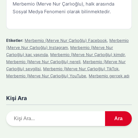
Merbemio (Merve Nur Çarlıoğlu), halk arasında
Sosyal Medya Fenomeni olarak bilinmektedir.
Etiketler:
Merbemio (Merve Nur Çarlıoğlu) Facebook
,
Merbemio
(Merve Nur Çarlıoğlu) Instagram
,
Merbemio (Merve Nur
Çarlıoğlu) kaç yaşında
,
Merbemio (Merve Nur Çarlıoğlu) kimdir
,
Merbemio (Merve Nur Çarlıoğlu) nereli
,
Merbemio (Merve Nur
Çarlıoğlu) sevgilisi
,
Merbemio (Merve Nur Çarlıoğlu) TikTok
,
Merbemio (Merve Nur Çarlıoğlu) YouTube
,
Merbemio gerçek adı
Kişi Ara
A
Ara
r
a
m