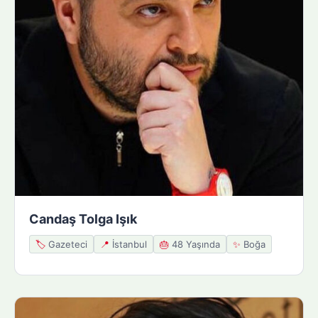
Candaş Tolga Işık
🏷️
Gazeteci
📍
İstanbul
🎂
48 Yaşında
✨
Boğa