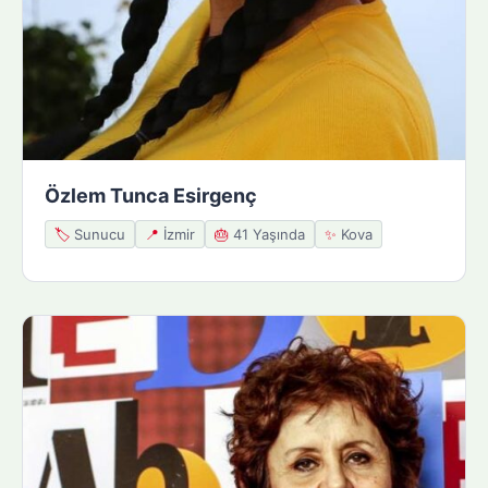
Özlem Tunca Esirgenç
🏷️
Sunucu
📍
İzmir
🎂
41 Yaşında
✨
Kova