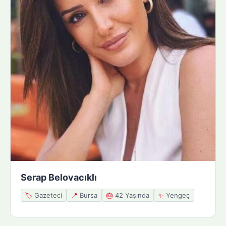
Serap Belovacıklı
🏷️
Gazeteci
📍
Bursa
🎂
42 Yaşında
✨
Yengeç