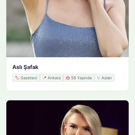
Aslı Şafak
🏷️
Gazeteci
📍
Ankara
🎂
58 Yaşında
✨
Aslan