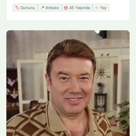
🏷️
Sunucu
📍
Ankara
🎂
45 Yaşında
✨
Yay