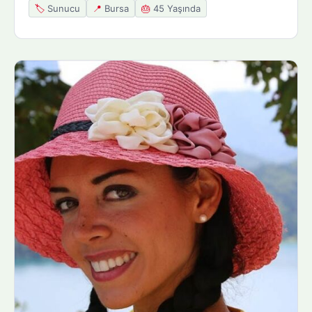
🏷️
Sunucu
📍
Bursa
🎂
45 Yaşında