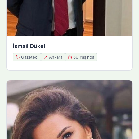
İsmail Dükel
🏷️
Gazeteci
📍
Ankara
🎂
66 Yaşında