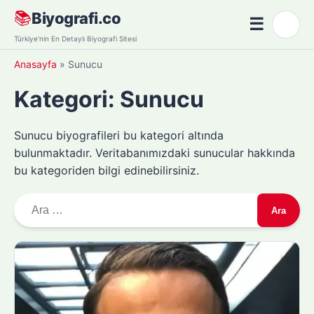
Skip
📚
Biyografi.co
☰
🌙
to
Menü
Türkiye'nin En Detaylı Biyografi Sitesi
content
Anasayfa
»
Sunucu
Kategori:
Sunucu
Sunucu biyografileri bu kategori altında
bulunmaktadır. Veritabanımızdaki sunucular hakkında
bu kategoriden bilgi edinebilirsiniz.
A
r
a
m
a
: