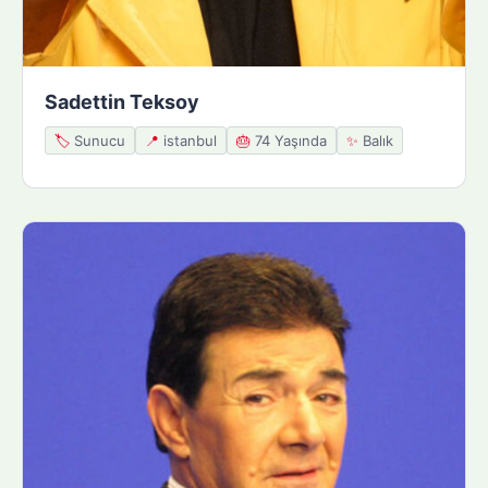
Sadettin Teksoy
🏷️
Sunucu
📍
istanbul
🎂
74 Yaşında
✨
Balık