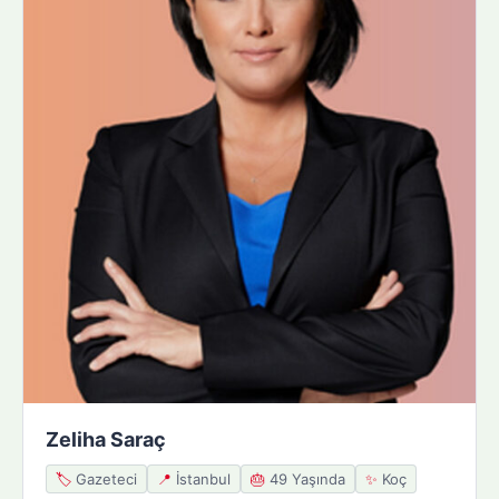
Zeliha Saraç
🏷️
Gazeteci
📍
İstanbul
🎂
49 Yaşında
✨
Koç