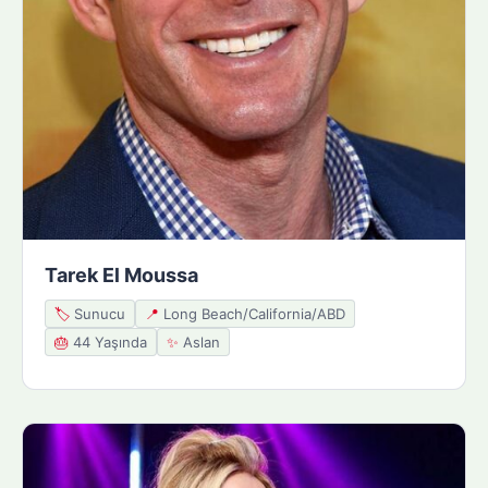
Tarek El Moussa
🏷️
Sunucu
📍
Long Beach/California/ABD
🎂
44 Yaşında
✨
Aslan