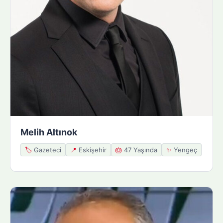
Melih Altınok
🏷️
Gazeteci
📍
Eskişehir
🎂
47 Yaşında
✨
Yengeç