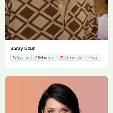
Şoray Uzun
🏷️
Oyuncu
📍
Bulgaristan
🎂
59 Yaşında
✨
İkizler