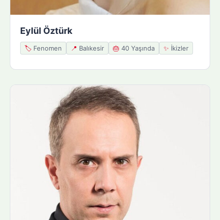
Eylül Öztürk
🏷️
Fenomen
📍
Balıkesir
🎂
40 Yaşında
✨
İkizler