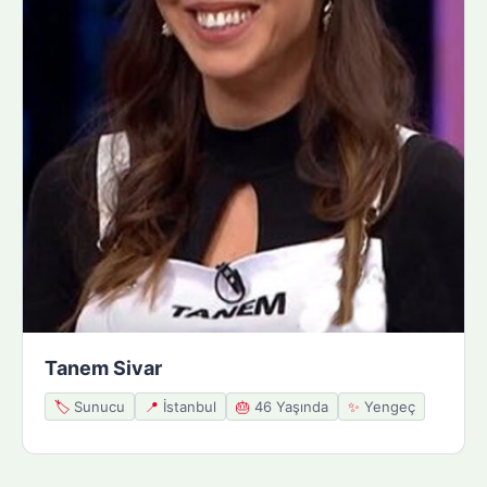
Tanem Sivar
🏷️
Sunucu
📍
İstanbul
🎂
46 Yaşında
✨
Yengeç