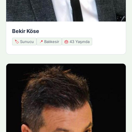
Bekir Köse
🏷️
Sunucu
📍
Balıkesir
🎂
43 Yaşında