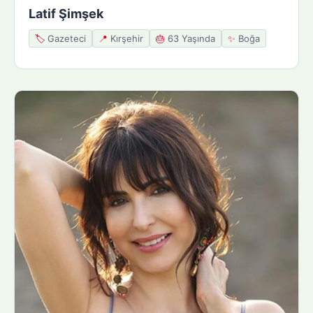
Latif Şimşek
🏷️
Gazeteci
📍
Kırşehir
🎂
63 Yaşında
✨
Boğa