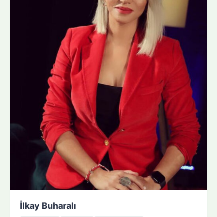
İlkay Buharalı