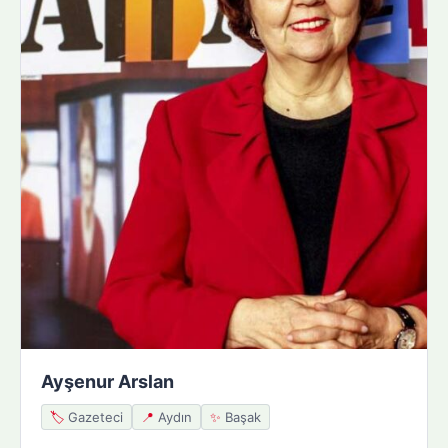
Ayşenur Arslan
🏷️
Gazeteci
📍
Aydın
✨
Başak