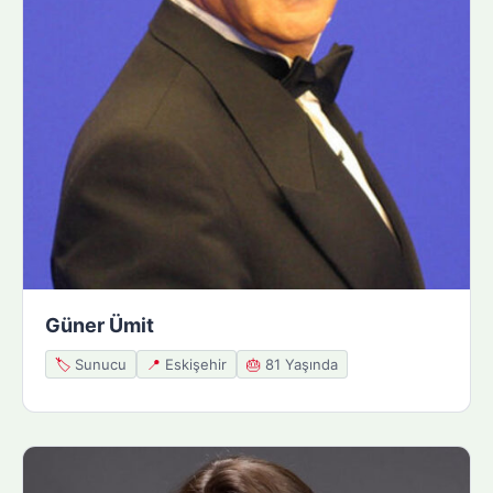
Güner Ümit
🏷️
Sunucu
📍
Eskişehir
🎂
81 Yaşında