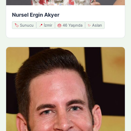
Nursel Ergin Akyer
🏷️
Sunucu
📍
İzmir
🎂
46 Yaşında
✨
Aslan