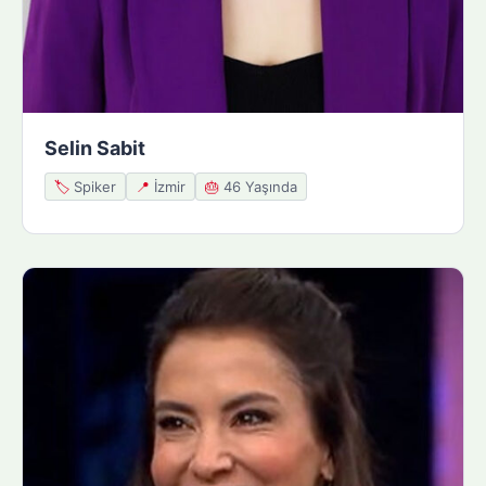
Selin Sabit
🏷️
Spiker
📍
İzmir
🎂
46 Yaşında