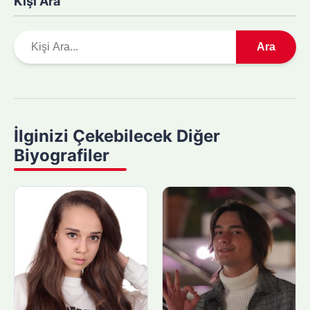
Kişi Ara
A
Ara
r
a
m
a
y
İlginizi Çekebilecek Diğer
a
Biyografiler
p
ı
n
: