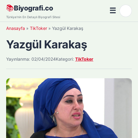
Skip
📚
Biyografi.co
☰
🌙
to
Menü
Türkiye'nin En Detaylı Biyografi Sitesi
content
Anasayfa
»
TikToker
»
Yazgül Karakaş
Yazgül Karakaş
Yayınlanma: 02/04/2024
Kategori:
TikToker