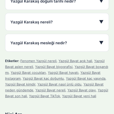
▼
Yazgül Karakaş doğum tarihi nedir?
▼
Yazgül Karakaş nereli?
▼
Yazgül Karakaş mesleği nedir?
Etiketler:
Fenomen Yazgül nereli
,
Yazgül Bayat açık hali
,
Yazgül
Bayat aslen nereli
,
Yazgül Bayat biyografisi
,
Yazgül Bayat boşandı
mı
,
Yazgül Bayat çocukları
,
Yazgül Bayat hayatı
,
Yazgül Bayat
Instagram
,
Yazgül Bayat kaç doğumlu
,
Yazgül Bayat kaç yaşında
,
Yazgül Bayat kimdir
,
Yazgül Bayat nasıl ünlü oldu
,
Yazgül Bayat
neden gündemde
,
Yazgül Bayat nereli
,
Yazgül Bayat olayı
,
Yazgül
Bayat son hali
,
Yazgül Bayat TikTok
,
Yazgül Bayat yeni hali