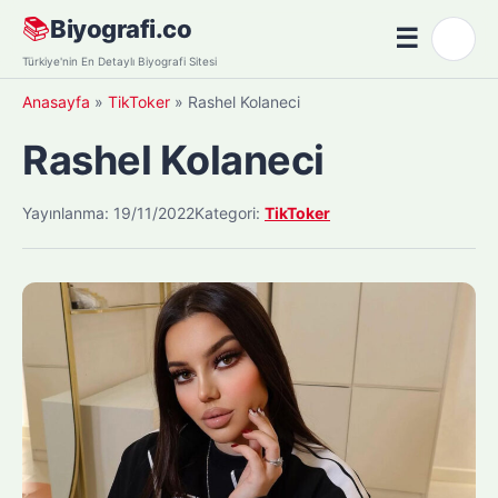
Skip
📚
Biyografi.co
☰
🌙
to
Menü
Türkiye'nin En Detaylı Biyografi Sitesi
content
Anasayfa
»
TikToker
»
Rashel Kolaneci
Rashel Kolaneci
Yayınlanma: 19/11/2022
Kategori:
TikToker