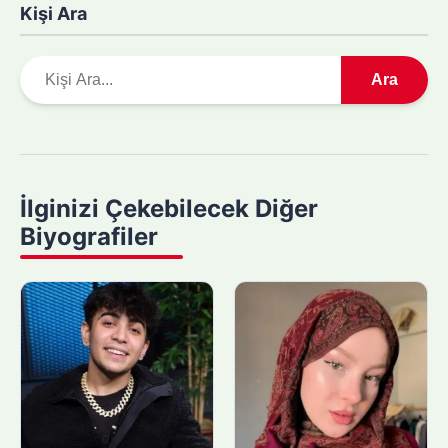
Kişi Ara
A
Ara
r
a
m
a
y
İlginizi Çekebilecek Diğer
a
Biyografiler
p
ı
n
: