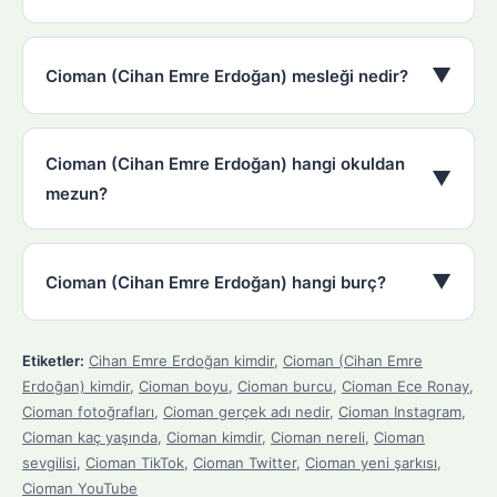
▼
Cioman (Cihan Emre Erdoğan) mesleği nedir?
Cioman (Cihan Emre Erdoğan) hangi okuldan
▼
mezun?
▼
Cioman (Cihan Emre Erdoğan) hangi burç?
Etiketler:
Cihan Emre Erdoğan kimdir
,
Cioman (Cihan Emre
Erdoğan) kimdir
,
Cioman boyu
,
Cioman burcu
,
Cioman Ece Ronay
,
Cioman fotoğrafları
,
Cioman gerçek adı nedir
,
Cioman Instagram
,
Cioman kaç yaşında
,
Cioman kimdir
,
Cioman nereli
,
Cioman
sevgilisi
,
Cioman TikTok
,
Cioman Twitter
,
Cioman yeni şarkısı
,
Cioman YouTube