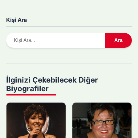
Kişi Ara
A
Ara
r
a
m
a
y
İlginizi Çekebilecek Diğer
a
Biyografiler
p
ı
n
: