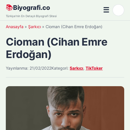
Skip
📚
Biyografi.co
☰
🌙
to
Menü
Türkiye'nin En Detaylı Biyografi Sitesi
content
Anasayfa
»
Şarkıcı
»
Cioman (Cihan Emre Erdoğan)
Cioman (Cihan Emre
Erdoğan)
Yayınlanma: 21/02/2022
Kategori:
Şarkıcı
,
TikToker