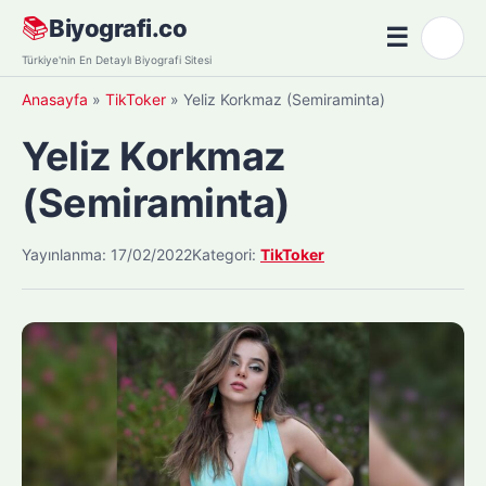
Skip
📚
Biyografi.co
☰
🌙
to
Menü
Türkiye'nin En Detaylı Biyografi Sitesi
content
Anasayfa
»
TikToker
»
Yeliz Korkmaz (Semiraminta)
Yeliz Korkmaz
(Semiraminta)
Yayınlanma: 17/02/2022
Kategori:
TikToker