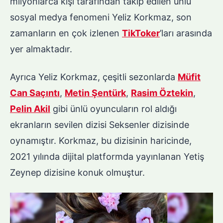
milyonlarca kişi tarafından takip edilen ünlü
sosyal medya fenomeni Yeliz Korkmaz, son
zamanların en çok izlenen
TikToker
’ları arasında
yer almaktadır.
Ayrıca Yeliz Korkmaz, çeşitli sezonlarda
Müfit
Can Saçıntı
,
Metin Şentürk
,
Rasim Öztekin
,
Pelin Akil
gibi ünlü oyuncuların rol aldığı
ekranların sevilen dizisi Seksenler dizisinde
oynamıştır. Korkmaz, bu dizisinin haricinde,
2021 yılında dijital platformda yayınlanan Yetiş
Zeynep dizisine konuk olmuştur.