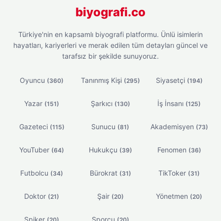
biyografi.co
Türkiye'nin en kapsamlı biyografi platformu. Ünlü isimlerin
hayatları, kariyerleri ve merak edilen tüm detayları güncel ve
tarafsız bir şekilde sunuyoruz.
Oyuncu
Tanınmış Kişi
Siyasetçi
(360)
(295)
(194)
Yazar
Şarkıcı
İş İnsanı
(151)
(130)
(125)
Gazeteci
Sunucu
Akademisyen
(115)
(81)
(73)
YouTuber
Hukukçu
Fenomen
(64)
(39)
(36)
Futbolcu
Bürokrat
TikToker
(34)
(31)
(31)
Doktor
Şair
Yönetmen
(21)
(20)
(20)
Spiker
Sporcu
(20)
(20)