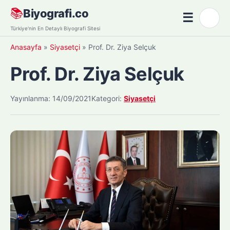
Skip
📚
Biyografi.co
☰
🌙
to
Menü
Türkiye'nin En Detaylı Biyografi Sitesi
content
Anasayfa
»
Siyasetçi
»
Prof. Dr. Ziya Selçuk
Prof. Dr. Ziya Selçuk
Yayınlanma: 14/09/2021
Kategori:
Siyasetçi