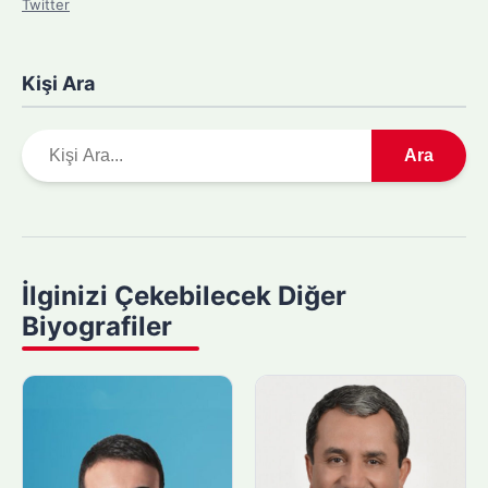
Twitter
Kişi Ara
A
Ara
r
a
m
a
y
İlginizi Çekebilecek Diğer
a
Biyografiler
p
ı
n
: