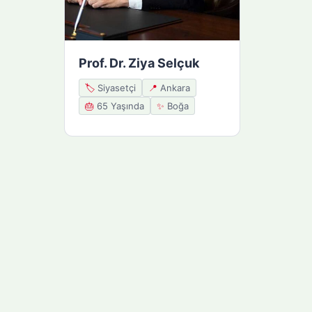
Prof. Dr. Ziya Selçuk
🏷️
Siyasetçi
📍
Ankara
🎂
65 Yaşında
✨
Boğa