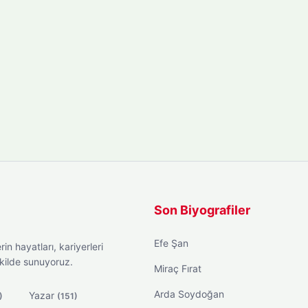
Son Biyografiler
Efe Şan
in hayatları, kariyerleri
ekilde sunuyoruz.
Miraç Fırat
Arda Soydoğan
Yazar
)
(151)