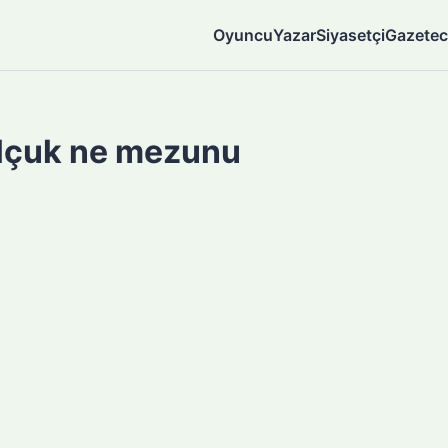
Oyuncu
Yazar
Siyasetçi
Gazetec
Selçuk ne mezunu