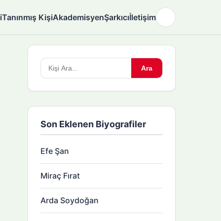
i
Tanınmış Kişi
Akademisyen
Şarkıcı
İletişim
🌙
Arama
Ara
yapın:
Son Eklenen Biyografiler
Efe Şan
Miraç Fırat
Arda Soydoğan