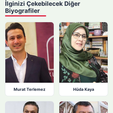
İlginizi Çekebilecek Diğer
a
Biyografiler
p
ı
n
:
Murat Terlemez
Hüda Kaya