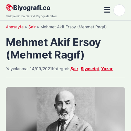
Skip
📚
Biyografi.co
☰
🌙
to
Menü
Türkiye'nin En Detaylı Biyografi Sitesi
content
Anasayfa
»
Şair
»
Mehmet Akif Ersoy (Mehmet Ragıf)
Mehmet Akif Ersoy
(Mehmet Ragıf)
Yayınlanma: 14/09/2021
Kategori:
Şair
,
Siyasetçi
,
Yazar