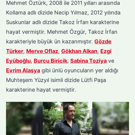
Mehmet Öztürk, 2008 ile 2011 yılları arasında
Kollama adlı dizide Necip Yılmaz, 2012 yılında
Suskunlar adlı dizide Takoz İrfan karakterine
hayat vermiştir. Mehmet Özgür, Takoz İrfan
karakteriyle büyük ün kazanmıştır.
Gözde
Türker
,
Merve Oflaz
,
Gökhan Alkan
,
Ezgi
Eyüboğlu
,
Burcu Biricik
,
Sabina Toziya
ve
Evrim Alasya
gibi ünlü oyuncuların yer aldığı
Muhteşem Yüzyıl isimli dizide Lütfi Paşa
karakterine hayat vermiştir.