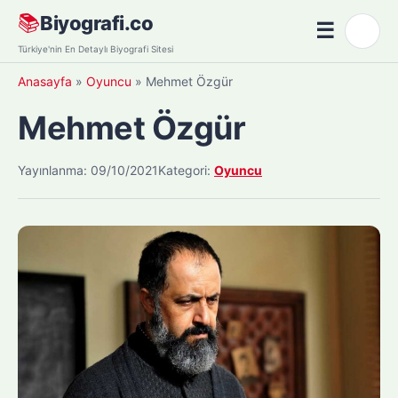
Skip
📚
Biyografi.co
☰
🌙
to
Menü
Türkiye'nin En Detaylı Biyografi Sitesi
content
Anasayfa
»
Oyuncu
»
Mehmet Özgür
Mehmet Özgür
Yayınlanma: 09/10/2021
Kategori:
Oyuncu