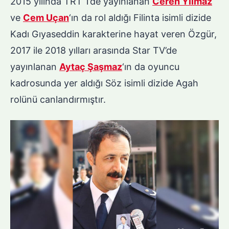
2015 yılında TRT 1’de yayınlanan
Ceren Yılmaz
ve
Cem Uçan
‘ın da rol aldığı Filinta isimli dizide
Kadı Gıyaseddin karakterine hayat veren Özgür,
2017 ile 2018 yılları arasında Star TV’de
yayınlanan
Aytaç Şaşmaz
‘ın da oyuncu
kadrosunda yer aldığı Söz isimli dizide Agah
rolünü canlandırmıştır.