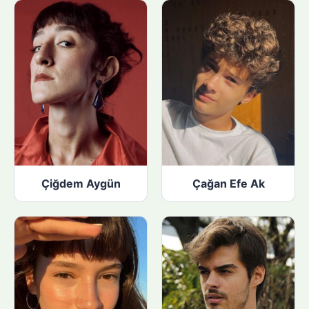
n
:
Çiğdem Aygün
Çağan Efe Ak