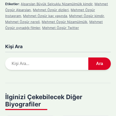
Etiketler:
Alparslan Büyük Selçuklu Nizamülmülk kimdir
,
Mehmet
Özgür Alparslan
,
Mehmet Özgür dizileri
,
Mehmet Özgür
Instagram
,
Mehmet Özgür kaç yaşında
,
Mehmet Özgür kimdir
,
Mehmet Özgür nereli
,
Mehmet Özgür Nizamülmülk
,
Mehmet
Özgür oynadığı filmler
,
Mehmet Özgür Twitter
Kişi Ara
A
Ara
r
a
m
a
y
İlginizi Çekebilecek Diğer
a
Biyografiler
p
ı