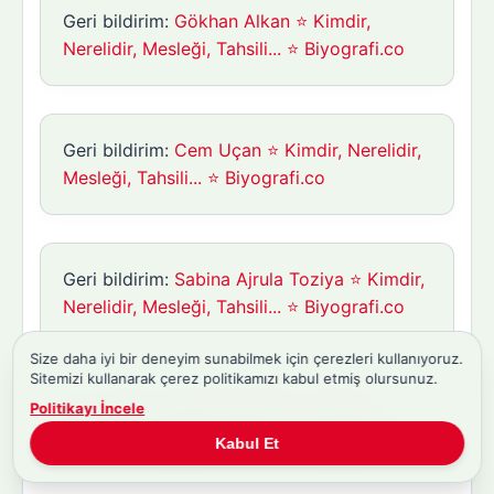
Geri bildirim:
Gökhan Alkan ⭐ Kimdir,
Nerelidir, Mesleği, Tahsili... ⭐ Biyografi.co
Geri bildirim:
Cem Uçan ⭐ Kimdir, Nerelidir,
Mesleği, Tahsili... ⭐ Biyografi.co
Geri bildirim:
Sabina Ajrula Toziya ⭐ Kimdir,
Nerelidir, Mesleği, Tahsili... ⭐ Biyografi.co
Size daha iyi bir deneyim sunabilmek için çerezleri kullanıyoruz.
Sitemizi kullanarak çerez politikamızı kabul etmiş olursunuz.
Geri bildirim:
Birkan Sokullu ⭐ Kimdir,
Politikayı İncele
Nerelidir, Mesleği, Tahsili... ⭐ Biyografi.co
Kabul Et