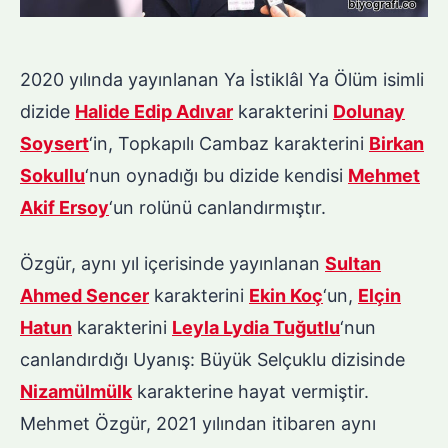
2020 yılında yayınlanan Ya İstiklâl Ya Ölüm isimli
dizide
Halide Edip Adıvar
karakterini
Dolunay
Soysert
‘in, Topkapılı Cambaz karakterini
Birkan
Sokullu
‘nun oynadığı bu dizide kendisi
Mehmet
Akif Ersoy
‘un rolünü canlandırmıştır.
Özgür, aynı yıl içerisinde yayınlanan
Sultan
Ahmed Sencer
karakterini
Ekin Koç
‘un,
Elçin
Hatun
karakterini
Leyla Lydia Tuğutlu
‘nun
canlandırdığı Uyanış: Büyük Selçuklu dizisinde
Nizamülmülk
karakterine hayat vermiştir.
Mehmet Özgür, 2021 yılından itibaren aynı