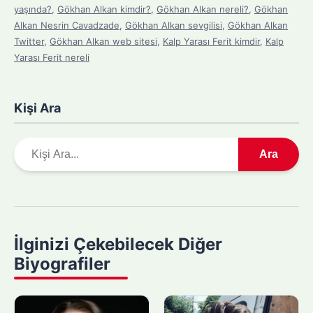
yaşında?
,
Gökhan Alkan kimdir?
,
Gökhan Alkan nereli?
,
Gökhan
Alkan Nesrin Cavadzade
,
Gökhan Alkan sevgilisi
,
Gökhan Alkan
Twitter
,
Gökhan Alkan web sitesi
,
Kalp Yarası Ferit kimdir
,
Kalp
Yarası Ferit nereli
Kişi Ara
A
Ara
r
a
m
a
y
İlginizi Çekebilecek Diğer
a
Biyografiler
p
ı
n