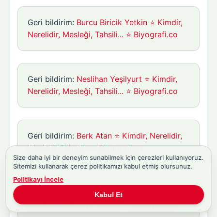
Geri bildirim:
Burcu Biricik Yetkin ⭐ Kimdir,
Nerelidir, Mesleği, Tahsili... ⭐ Biyografi.co
Geri bildirim:
Neslihan Yeşilyurt ⭐ Kimdir,
Nerelidir, Mesleği, Tahsili... ⭐ Biyografi.co
Geri bildirim:
Berk Atan ⭐ Kimdir, Nerelidir,
Mesleği, Tahsili... ⭐ Biyografi.co
Size daha iyi bir deneyim sunabilmek için çerezleri kullanıyoruz.
Sitemizi kullanarak çerez politikamızı kabul etmiş olursunuz.
Politikayı İncele
Geri bildirim:
Gözde Türker Güler ⭐ Kimdir,
Kabul Et
Nerelidir, Mesleği, Tahsili... ⭐ Biyografi.co