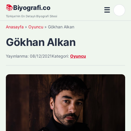
Skip
📚
Biyografi.co
☰
🌙
to
Menü
Türkiye'nin En Detaylı Biyografi Sitesi
content
Anasayfa
»
Oyuncu
»
Gökhan Alkan
Gökhan Alkan
Yayınlanma: 08/12/2021
Kategori:
Oyuncu