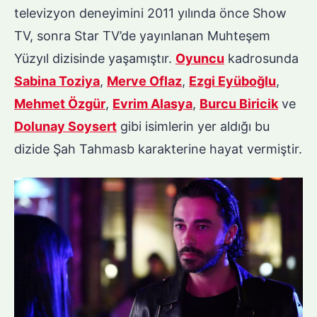
televizyon deneyimini 2011 yılında önce Show
TV, sonra Star TV’de yayınlanan Muhteşem
Yüzyıl dizisinde yaşamıştır.
Oyuncu
kadrosunda
Sabina Toziya
,
Merve Oflaz
,
Ezgi Eyüboğlu
,
Mehmet Özgür
,
Evrim Alasya
,
Burcu Biricik
ve
Dolunay Soysert
gibi isimlerin yer aldığı bu
dizide Şah Tahmasb karakterine hayat vermiştir.