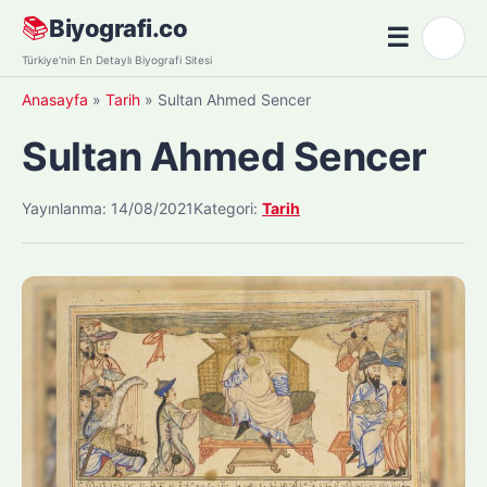
Skip
📚
Biyografi.co
☰
🌙
to
Menü
Türkiye'nin En Detaylı Biyografi Sitesi
content
Anasayfa
»
Tarih
»
Sultan Ahmed Sencer
Sultan Ahmed Sencer
Yayınlanma: 14/08/2021
Kategori:
Tarih