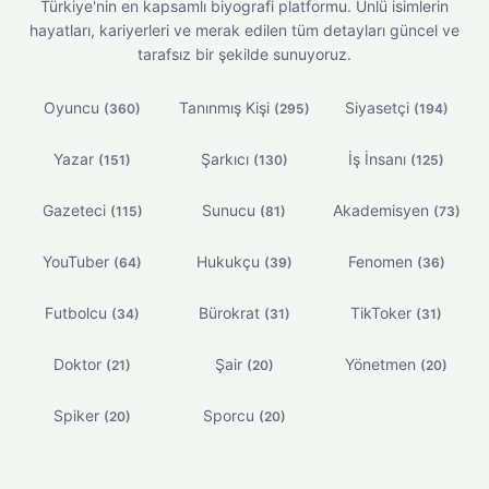
Türkiye'nin en kapsamlı biyografi platformu. Ünlü isimlerin
hayatları, kariyerleri ve merak edilen tüm detayları güncel ve
tarafsız bir şekilde sunuyoruz.
Oyuncu
Tanınmış Kişi
Siyasetçi
(360)
(295)
(194)
Yazar
Şarkıcı
İş İnsanı
(151)
(130)
(125)
Gazeteci
Sunucu
Akademisyen
(115)
(81)
(73)
YouTuber
Hukukçu
Fenomen
(64)
(39)
(36)
Futbolcu
Bürokrat
TikToker
(34)
(31)
(31)
Doktor
Şair
Yönetmen
(21)
(20)
(20)
Spiker
Sporcu
(20)
(20)