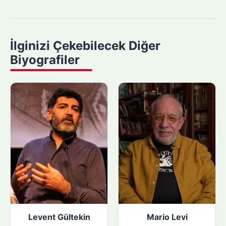
m
a
y
İlginizi Çekebilecek Diğer
a
Biyografiler
p
ı
n
:
Levent Gültekin
Mario Levi