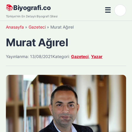
Skip
📚
Biyografi.co
☰
🌙
to
Menü
Türkiye'nin En Detaylı Biyografi Sitesi
content
Anasayfa
»
Gazeteci
»
Murat Ağırel
Murat Ağırel
Yayınlanma: 13/08/2021
Kategori:
Gazeteci
,
Yazar