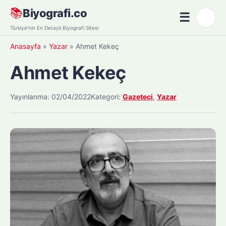
Skip
📚
Biyografi.co
☰
🌙
to
Menü
Türkiye'nin En Detaylı Biyografi Sitesi
content
Anasayfa
»
Yazar
»
Ahmet Kekeç
Ahmet Kekeç
Yayınlanma: 02/04/2022
Kategori:
Gazeteci
,
Yazar