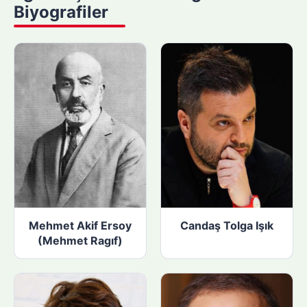
Biyografiler
p
ı
n
:
Mehmet Akif Ersoy
Candaş Tolga Işık
(Mehmet Ragıf)