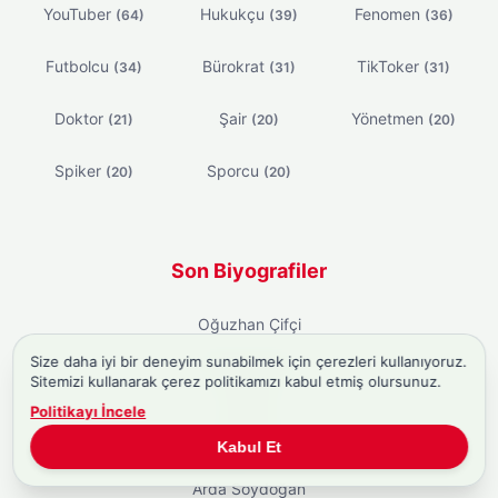
YouTuber
Hukukçu
Fenomen
(64)
(39)
(36)
Futbolcu
Bürokrat
TikToker
(34)
(31)
(31)
Doktor
Şair
Yönetmen
(21)
(20)
(20)
Spiker
Sporcu
(20)
(20)
Son Biyografiler
Oğuzhan Çifçi
Size daha iyi bir deneyim sunabilmek için çerezleri kullanıyoruz.
Milan Önder
Sitemizi kullanarak çerez politikamızı kabul etmiş olursunuz.
Efe Şan
Politikayı İncele
Kabul Et
Miraç Fırat
Arda Soydoğan