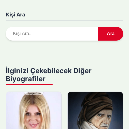
Kişi Ara
A
Ara
r
a
m
a
y
İlginizi Çekebilecek Diğer
a
Biyografiler
p
ı
n
: