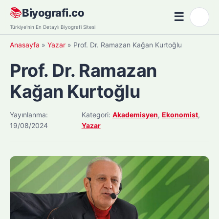
Skip
📚
Biyografi.co
☰
🌙
to
Menü
Türkiye'nin En Detaylı Biyografi Sitesi
content
Anasayfa
»
Yazar
»
Prof. Dr. Ramazan Kağan Kurtoğlu
Prof. Dr. Ramazan
Kağan Kurtoğlu
Yayınlanma:
Kategori:
Akademisyen
,
Ekonomist
,
19/08/2024
Yazar