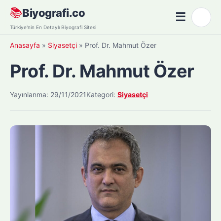
Skip
📚
Biyografi.co
☰
🌙
to
Menü
Türkiye'nin En Detaylı Biyografi Sitesi
content
Anasayfa
»
Siyasetçi
»
Prof. Dr. Mahmut Özer
Prof. Dr. Mahmut Özer
Yayınlanma: 29/11/2021
Kategori:
Siyasetçi