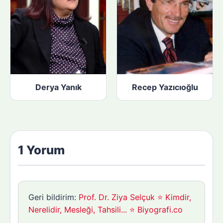
Derya Yanık
Recep Yazıcıoğlu
1 Yorum
Geri bildirim:
Prof. Dr. Ziya Selçuk ⭐ Kimdir,
Nerelidir, Mesleği, Tahsili... ⭐ Biyografi.co