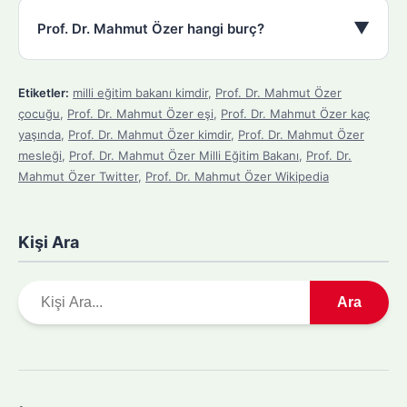
▼
Prof. Dr. Mahmut Özer hangi burç?
Etiketler:
milli eğitim bakanı kimdir
,
Prof. Dr. Mahmut Özer
çocuğu
,
Prof. Dr. Mahmut Özer eşi
,
Prof. Dr. Mahmut Özer kaç
yaşında
,
Prof. Dr. Mahmut Özer kimdir
,
Prof. Dr. Mahmut Özer
mesleği
,
Prof. Dr. Mahmut Özer Milli Eğitim Bakanı
,
Prof. Dr.
Mahmut Özer Twitter
,
Prof. Dr. Mahmut Özer Wikipedia
Kişi Ara
A
Ara
r
a
m
a
y