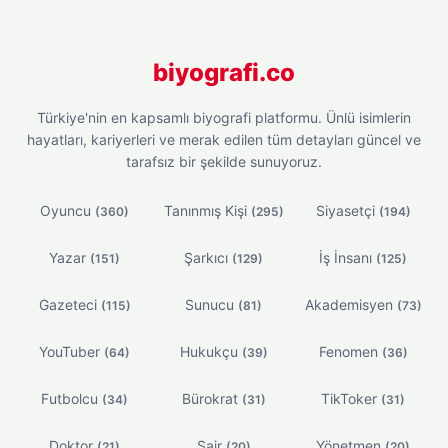
biyografi.co
Türkiye'nin en kapsamlı biyografi platformu. Ünlü isimlerin
hayatları, kariyerleri ve merak edilen tüm detayları güncel ve
tarafsız bir şekilde sunuyoruz.
Oyuncu
Tanınmış Kişi
Siyasetçi
(360)
(295)
(194)
Yazar
Şarkıcı
İş İnsanı
(151)
(129)
(125)
Gazeteci
Sunucu
Akademisyen
(115)
(81)
(73)
YouTuber
Hukukçu
Fenomen
(64)
(39)
(36)
Futbolcu
Bürokrat
TikToker
(34)
(31)
(31)
Doktor
Şair
Yönetmen
(21)
(20)
(20)