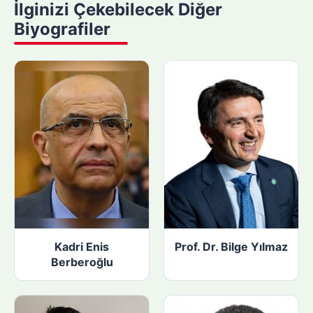
İlginizi Çekebilecek Diğer
a
Biyografiler
p
ı
n
:
Kadri Enis
Prof. Dr. Bilge Yılmaz
Berberoğlu