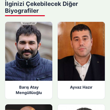
İlginizi Çekebilecek Diğer
a
Biyografiler
p
ı
n
:
Barış Atay
Ayvaz Hazır
Mengüllüoğlu