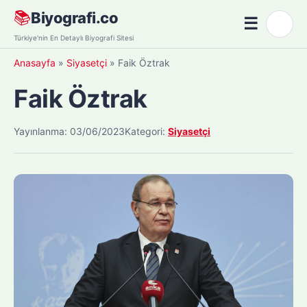
Skip
📚
Biyografi.co
☰
🌙
to
Menü
Türkiye'nin En Detaylı Biyografi Sitesi
content
Anasayfa
»
Siyasetçi
»
Faik Öztrak
Faik Öztrak
Yayınlanma: 03/06/2023
Kategori:
Siyasetçi