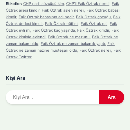
Etiketler:
CHP parti sözcüsü kim
,
CHP'li Faik Öztrak nereli
,
Faik
Öztrak ailesi kimdir
,
Faik Öztrak aslen nereli
,
Faik Öztrak babası
kimdir
,
Faik Öztrak babasının adı nedir
,
Faik Öztrak çocuğu
,
Faik
Öztrak dedesi kimdir
,
Faik Öztrak eğitimi
,
Faik Öztrak eşi
,
Faik
Öztrak evli mi
,
Faik Öztrak kaç yaşında
,
Faik Öztrak kimdir
,
Faik
Öztrak kiminle evlendi
,
Faik Öztrak ne mezunu
,
Faik Öztrak ne
zaman bakan oldu
,
Faik Öztrak ne zaman bakanlık yaptı
,
Faik
Öztrak ne zaman hazine müsteşarı oldu
,
Faik Öztrak nereli
,
Faik
Öztrak Twitter
Kişi Ara
A
Ara
r
a
m
a
y