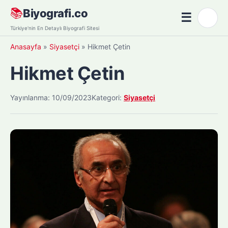
Skip
📚
Biyografi.co
☰
🌙
to
Menü
Türkiye'nin En Detaylı Biyografi Sitesi
content
Anasayfa
»
Siyasetçi
»
Hikmet Çetin
Hikmet Çetin
Yayınlanma: 10/09/2023
Kategori:
Siyasetçi