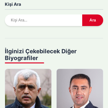
Kişi Ara
A
Ara
r
a
m
a
y
İlginizi Çekebilecek Diğer
a
Biyografiler
p
ı
n
: