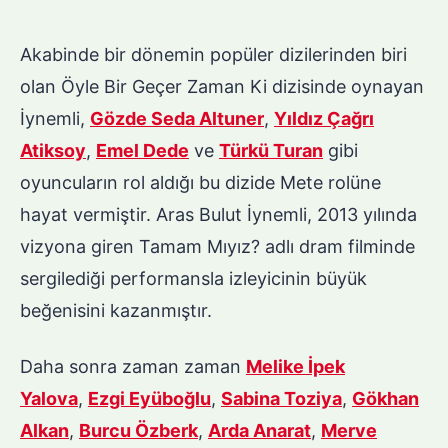
Akabinde bir dönemin popüler dizilerinden biri
olan Öyle Bir Geçer Zaman Ki dizisinde oynayan
İynemli,
Gözde Seda Altuner
,
Yıldız Çağrı
Atiksoy
,
Emel Dede
ve
Türkü Turan
gibi
oyuncuların rol aldığı bu dizide Mete rolüne
hayat vermiştir. Aras Bulut İynemli, 2013 yılında
vizyona giren Tamam Mıyız? adlı dram filminde
sergilediği performansla izleyicinin büyük
beğenisini kazanmıştır.
Daha sonra zaman zaman
Melike İpek
Yalova
,
Ezgi Eyüboğlu
,
Sabina Toziya
,
Gökhan
Alkan
,
Burcu Özberk
,
Arda Anarat
,
Merve