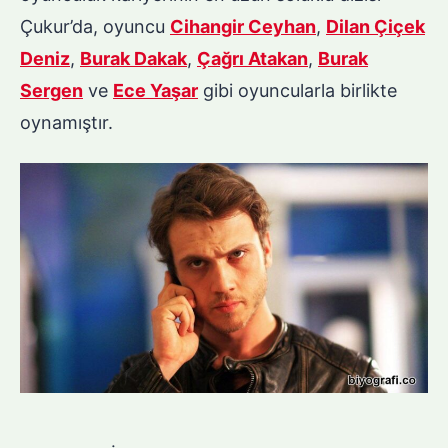
Çukur’da, oyuncu
Cihangir Ceyhan
,
Dilan Çiçek
Deniz
,
Burak Dakak
,
Çağrı Atakan
,
Burak
Sergen
ve
Ece Yaşar
gibi oyuncularla birlikte
oynamıştır.