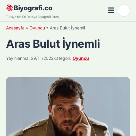
Skip
📚
Biyografi.co
☰
🌙
to
Menü
Türkiye'nin En Detaylı Biyografi Sitesi
content
Anasayfa
»
Oyuncu
»
Aras Bulut İynemli
Aras Bulut İynemli
Yayınlanma: 29/11/2022
Kategori:
Oyuncu