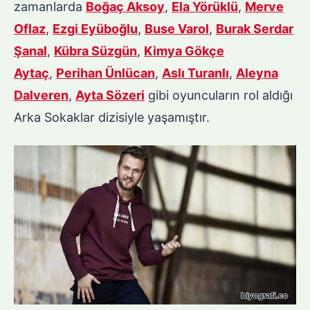
zamanlarda
Boğaç Aksoy
,
Ela Yörüklü
,
Merve
Oflaz
,
Ezgi Eyüboğlu
,
Buse Varol
,
Burak Serdar
Şanal
,
Kübra Süzgün
,
Kimya Gökçe
Aytaç
,
Perihan Ünlücan
,
Aslı Turanlı
,
Aleyna
Dalveren
,
Ayta Sözeri
gibi oyuncuların rol aldığı
Arka Sokaklar dizisiyle yaşamıştır.