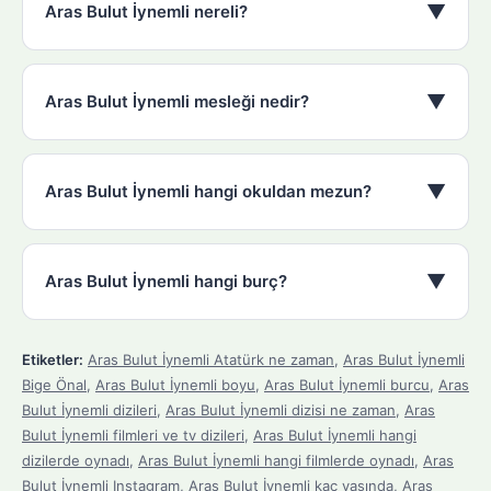
▼
Aras Bulut İynemli nereli?
▼
Aras Bulut İynemli mesleği nedir?
▼
Aras Bulut İynemli hangi okuldan mezun?
▼
Aras Bulut İynemli hangi burç?
Etiketler:
Aras Bulut İynemli Atatürk ne zaman
,
Aras Bulut İynemli
Bige Önal
,
Aras Bulut İynemli boyu
,
Aras Bulut İynemli burcu
,
Aras
Bulut İynemli dizileri
,
Aras Bulut İynemli dizisi ne zaman
,
Aras
Bulut İynemli filmleri ve tv dizileri
,
Aras Bulut İynemli hangi
dizilerde oynadı
,
Aras Bulut İynemli hangi filmlerde oynadı
,
Aras
Bulut İynemli Instagram
,
Aras Bulut İynemli kaç yaşında
,
Aras