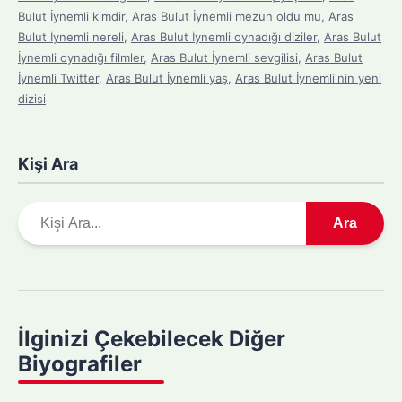
Bulut İynemli kimdir
,
Aras Bulut İynemli mezun oldu mu
,
Aras
Bulut İynemli nereli
,
Aras Bulut İynemli oynadığı diziler
,
Aras Bulut
İynemli oynadığı filmler
,
Aras Bulut İynemli sevgilisi
,
Aras Bulut
İynemli Twitter
,
Aras Bulut İynemli yaş
,
Aras Bulut İynemli'nin yeni
dizisi
Kişi Ara
A
Ara
r
a
m
a
y
İlginizi Çekebilecek Diğer
a
Biyografiler
p
ı