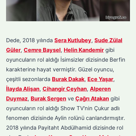
Dede, 2018 yılında
Sera Kutlubey
,
Sude Zülal
Güler
,
Cemre Baysel
,
Helin Kandemir
gibi
oyuncuların rol aldığı İsimsizler dizisinde Berfin
karakterine hayat vermiştir. Güzel oyuncu,
çeşitli sezonlarda
Burak Dakak
,
Ece Yaşar
,
İlayda Alişan
,
Cihangir Ceyhan
,
Alperen
Duymaz
,
Burak Sergen
ve
Çağrı Atakan
gibi
oyuncuların rol aldığı Show TV’nin Çukur adlı
fenomen dizisinde Aylin rolünü canlandırmıştır.
2018 yılında Payitaht Abdülhamid dizisinde rol