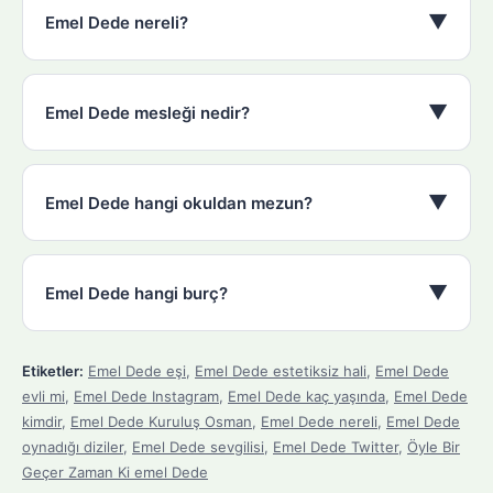
▼
Emel Dede nereli?
▼
Emel Dede mesleği nedir?
▼
Emel Dede hangi okuldan mezun?
▼
Emel Dede hangi burç?
Etiketler:
Emel Dede eşi
,
Emel Dede estetiksiz hali
,
Emel Dede
evli mi
,
Emel Dede Instagram
,
Emel Dede kaç yaşında
,
Emel Dede
kimdir
,
Emel Dede Kuruluş Osman
,
Emel Dede nereli
,
Emel Dede
oynadığı diziler
,
Emel Dede sevgilisi
,
Emel Dede Twitter
,
Öyle Bir
Geçer Zaman Ki emel Dede