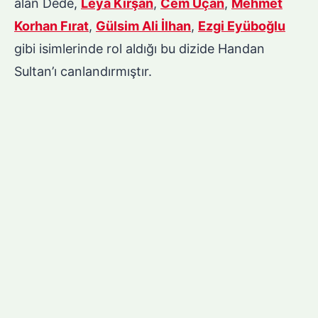
alan Dede,
Leya Kırşan
,
Cem Uçan
,
Mehmet
Korhan Fırat
,
Gülsim Ali İlhan
,
Ezgi Eyüboğlu
gibi isimlerinde rol aldığı bu dizide Handan
Sultan’ı canlandırmıştır.