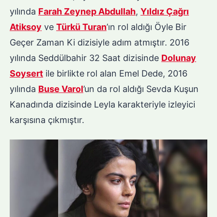
yılında
Farah Zeynep Abdullah
,
Yıldız Çağrı
Atiksoy
ve
Türkü Turan
’ın rol aldığı Öyle Bir
Geçer Zaman Ki dizisiyle adım atmıştır. 2016
yılında Seddülbahir 32 Saat dizisinde
Dolunay
Soysert
ile birlikte rol alan Emel Dede, 2016
yılında
Buse Varol
’un da rol aldığı Sevda Kuşun
Kanadında dizisinde Leyla karakteriyle izleyici
karşısına çıkmıştır.