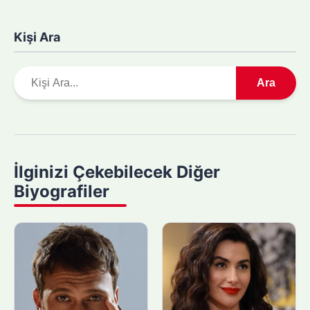
Kişi Ara
A
Ara
r
a
m
a
y
İlginizi Çekebilecek Diğer
a
Biyografiler
p
ı
n
: