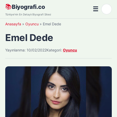
Skip
📚
Biyografi.co
☰
🌙
to
Menü
Türkiye'nin En Detaylı Biyografi Sitesi
content
Anasayfa
»
Oyuncu
»
Emel Dede
Emel Dede
Yayınlanma: 10/02/2022
Kategori:
Oyuncu