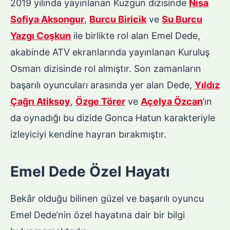
2019 yılında yayınlanan Kuzgun dizisinde
Nisa
Sofiya Aksongur
,
Burcu Biricik
ve
Su Burcu
Yazgı Coşkun
ile birlikte rol alan Emel Dede,
akabinde ATV ekranlarında yayınlanan Kuruluş
Osman dizisinde rol almıştır. Son zamanların
başarılı oyuncuları arasında yer alan Dede,
Yıldız
Çağrı Atiksoy
,
Özge Törer
ve
Açelya Özcan
’ın
da oynadığı bu dizide Gonca Hatun karakteriyle
izleyiciyi kendine hayran bırakmıştır.
Emel Dede Özel Hayatı
Bekâr olduğu bilinen güzel ve başarılı oyuncu
Emel Dede’nin özel hayatına dair bir bilgi