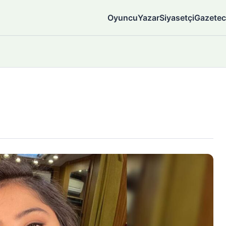
Oyuncu
Yazar
Siyasetçi
Gazetec