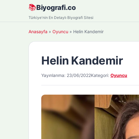
Skip
📚
Biyografi.co
to
Türkiye'nin En Detaylı Biyografi Sitesi
content
Anasayfa
»
Oyuncu
»
Helin Kandemir
Helin Kandemir
Yayınlanma: 23/06/2022
Kategori:
Oyuncu