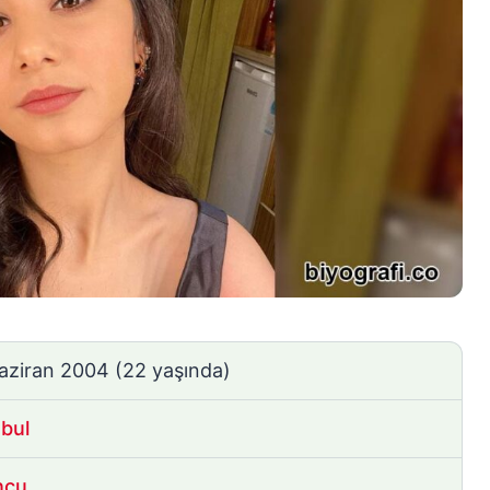
aziran 2004
(22 yaşında)
nbul
ncu