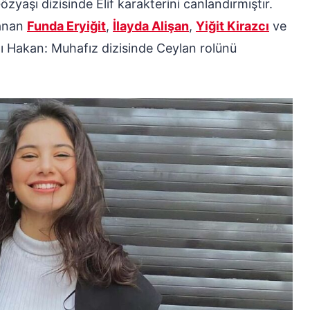
Gözyaşı dizisinde Elif karakterini canlandırmıştır.
lanan
Funda Eryiğit
,
İlayda Alişan
,
Yiğit Kirazcı
ve
ığı Hakan: Muhafız dizisinde Ceylan rolünü