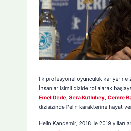
İlk profesyonel oyunculuk kariyerine
İnsanlar isimli dizide rol alarak başl
Emel Dede
,
Sera Kutlubey
,
Cemre B
dizisizinde Pelin karakterine hayat ver
Helin Kandemir, 2018 ile 2019 yılları