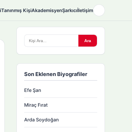
i
Tanınmış Kişi
Akademisyen
Şarkıcı
İletişim
🌙
Arama
Ara
yapın:
Son Eklenen Biyografiler
Efe Şan
Miraç Fırat
Arda Soydoğan