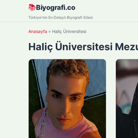
Skip
📚
Biyografi.co
to
Türkiye'nin En Detaylı Biyografi Sitesi
content
Anasayfa
»
Haliç Üniversitesi
Haliç Üniversitesi Mez