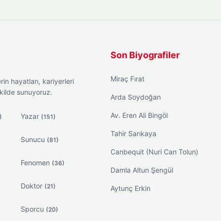
Son Biyografiler
Miraç Fırat
in hayatları, kariyerleri
ekilde sunuyoruz.
Arda Soydoğan
Av. Eren Ali Bingöl
Yazar
)
(151)
Tahir Sarıkaya
Sunucu
)
(81)
Canbequit (Nuri Can Tolun)
Fenomen
(36)
Damla Altun Şengül
Doktor
(21)
Aytunç Erkin
Sporcu
(20)