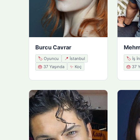
Burcu Cavrar
Mehme
🏷️
Oyuncu
📍
İstanbul
🏷️
İş İ
🎂
37 Yaşında
✨
Koç
🎂
37 Y