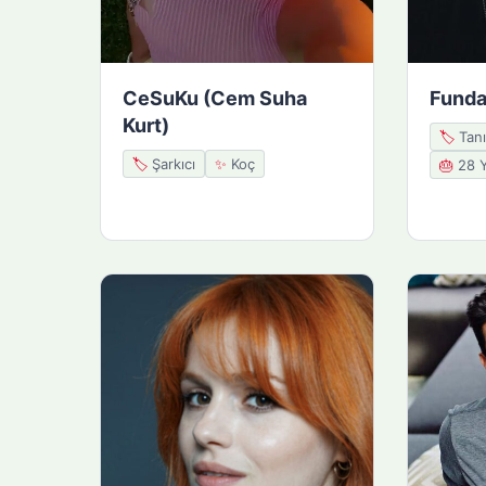
CeSuKu (Cem Suha
Funda
Kurt)
🏷️
Tanı
🏷️
Şarkıcı
✨
Koç
🎂
28 Y