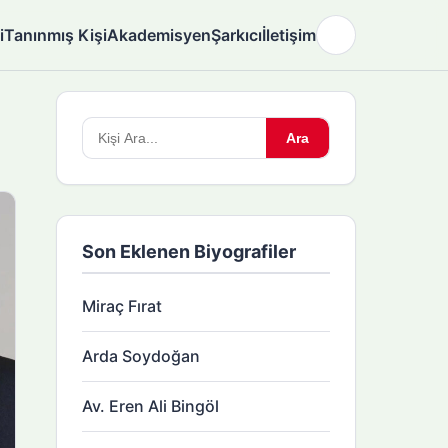
i
Tanınmış Kişi
Akademisyen
Şarkıcı
İletişim
🌙
Arama
Ara
yapın:
Son Eklenen Biyografiler
Miraç Fırat
Arda Soydoğan
Av. Eren Ali Bingöl