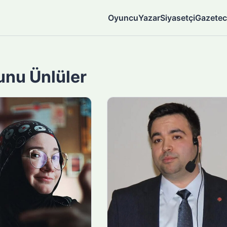
Oyuncu
Yazar
Siyasetçi
Gazetec
unu Ünlüler