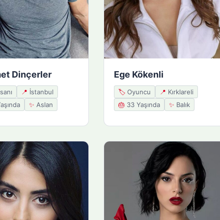
t Dinçerler
Ege Kökenli
nsanı
📍
İstanbul
🏷️
Oyuncu
📍
Kırklareli
aşında
✨
Aslan
🎂
33 Yaşında
✨
Balık