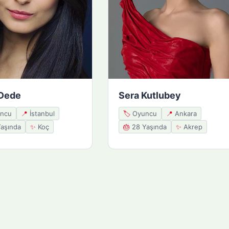
Dede
Sera Kutlubey
ncu
📍
İstanbul
🏷️
Oyuncu
📍
Ankara
aşında
✨
Koç
🎂
28 Yaşında
✨
Akrep