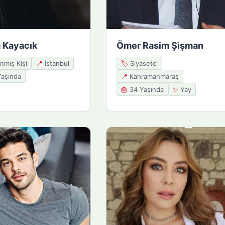
 Kayacık
Ömer Rasim Şişman
nmış Kişi
📍
İstanbul
🏷️
Siyasetçi
aşında
📍
Kahramanmaraş
🎂
34 Yaşında
✨
Yay