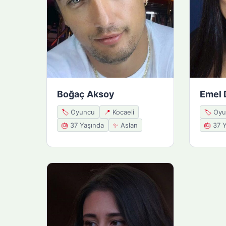
Boğaç Aksoy
Emel 
🏷️
Oyuncu
📍
Kocaeli
🏷️
Oyu
🎂
37 Yaşında
✨
Aslan
🎂
37 Y