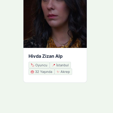
Hivda Zizan Alp
🏷️
Oyuncu
📍
İstanbul
🎂
32 Yaşında
✨
Akrep