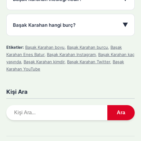
▼
Başak Karahan hangi burç?
Etiketler:
Başak Karahan boyu
,
Başak Karahan burcu
,
Başak
Karahan Enes Batur
,
Başak Karahan Instagram
,
Başak Karahan kaç
yaşında
,
Başak Karahan kimdir
,
Başak Karahan Twitter
,
Başak
Karahan YouTube
Kişi Ara
A
Ara
r
a
m
a