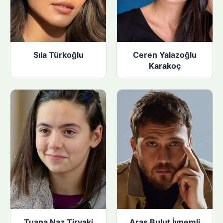
Sıla Türkoğlu
Ceren Yalazoğlu
Karakoç
Tuana Naz Tiryaki
Aras Bulut İynemli