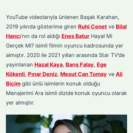
YouTube videolarıyla ünlenen Başak Karahan,
2019 yılında gösterime giren
Ruhi Çenet
ve
Bilal
Hancı
‘nın da rol aldığı
Enes Batur
Hayal Mi
Gerçek Mi? isimli filmin oyuncu kadrosunda yer
almıştır. 2020 ile 2021 yılları arasında Star TV’de
yayınlanan
Hazal Kaya
,
Barış Falay
,
Ege
Kökenli
,
Pınar Deniz
,
Mesut Can Tomay
ve
Ali
Biçim
gibi ünlü isimlerin konuk olduğu
Menajerimi Ara isimli dizide konuk oyuncu olarak
yer almıştır.