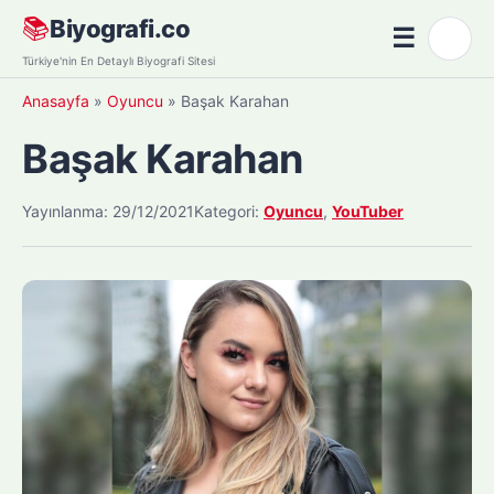
Skip
📚
Biyografi.co
☰
🌙
to
Menü
Türkiye'nin En Detaylı Biyografi Sitesi
content
Anasayfa
»
Oyuncu
»
Başak Karahan
Başak Karahan
Yayınlanma: 29/12/2021
Kategori:
Oyuncu
,
YouTuber