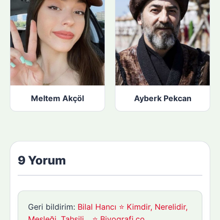
Meltem Akçöl
Ayberk Pekcan
9 Yorum
Geri bildirim:
Bilal Hancı ⭐ Kimdir, Nerelidir,
Mesleği, Tahsili... ⭐ Biyografi.co