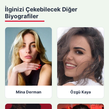
y
İlginizi Çekebilecek Diğer
a
Biyografiler
p
ı
n
:
Mina Derman
Özgü Kaya