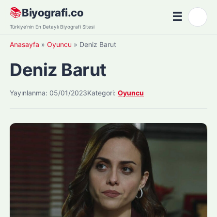
Skip
📚
Biyografi.co
☰
🌙
to
Menü
Türkiye'nin En Detaylı Biyografi Sitesi
content
Anasayfa
»
Oyuncu
»
Deniz Barut
Deniz Barut
Yayınlanma: 05/01/2023
Kategori:
Oyuncu