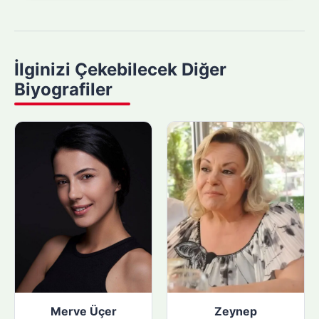
a
m
a
y
İlginizi Çekebilecek Diğer
a
Biyografiler
p
ı
n
:
Merve Üçer
Zeynep