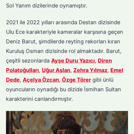
Sol Yanım dizilerinde oynamıştır.
2021 ile 2022 yılları arasında Destan dizisinde
Ulu Ece karakteriyle kameralar karşısına geçen
Deniz Barut, şimdilerde reyting rekorları kıran
Kuruluş Osman dizisinde rol almaktadır. Barut,
çeşitli sezonlarda
Ayşe Duru Yazıcı
,
Diren
Polatoğulları
,
Uğur Aslan
,
Zehra Yılmaz
,
Emel
Dede
,
Açelya Özcan
,
Özge Törer
gibi ünlü
oyuncuların oynadığı bu dizide İsmihan Sultan
karakterini canlandırmıştır.