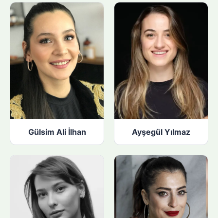
n
:
Gülsim Ali İlhan
Ayşegül Yılmaz