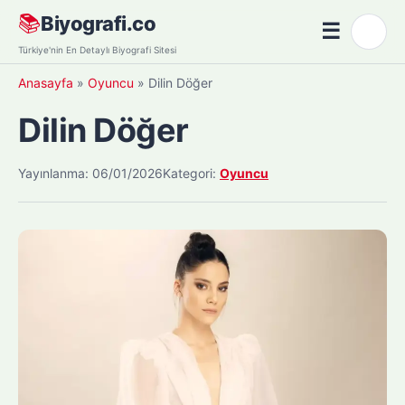
Skip
📚
Biyografi.co
☰
🌙
to
Menü
Türkiye'nin En Detaylı Biyografi Sitesi
content
Anasayfa
»
Oyuncu
»
Dilin Döğer
Dilin Döğer
Yayınlanma: 06/01/2026
Kategori:
Oyuncu