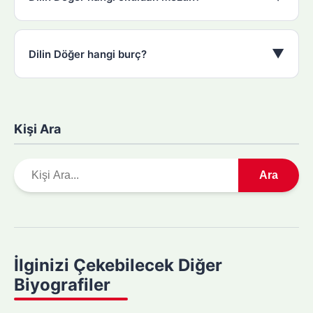
▼
Dilin Döğer hangi burç?
Kişi Ara
A
Ara
r
a
m
a
y
İlginizi Çekebilecek Diğer
a
Biyografiler
p
ı