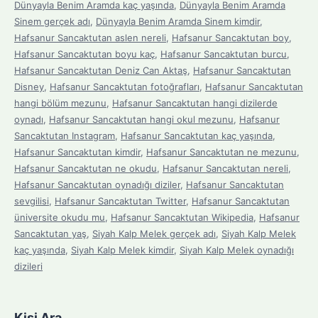
Dünyayla Benim Aramda kaç yaşında
,
Dünyayla Benim Aramda
Sinem gerçek adı
,
Dünyayla Benim Aramda Sinem kimdir
,
Hafsanur Sancaktutan aslen nereli
,
Hafsanur Sancaktutan boy
,
Hafsanur Sancaktutan boyu kaç
,
Hafsanur Sancaktutan burcu
,
Hafsanur Sancaktutan Deniz Can Aktaş
,
Hafsanur Sancaktutan
Disney
,
Hafsanur Sancaktutan fotoğrafları
,
Hafsanur Sancaktutan
hangi bölüm mezunu
,
Hafsanur Sancaktutan hangi dizilerde
oynadı
,
Hafsanur Sancaktutan hangi okul mezunu
,
Hafsanur
Sancaktutan Instagram
,
Hafsanur Sancaktutan kaç yaşında
,
Hafsanur Sancaktutan kimdir
,
Hafsanur Sancaktutan ne mezunu
,
Hafsanur Sancaktutan ne okudu
,
Hafsanur Sancaktutan nereli
,
Hafsanur Sancaktutan oynadığı diziler
,
Hafsanur Sancaktutan
sevgilisi
,
Hafsanur Sancaktutan Twitter
,
Hafsanur Sancaktutan
üniversite okudu mu
,
Hafsanur Sancaktutan Wikipedia
,
Hafsanur
Sancaktutan yaş
,
Siyah Kalp Melek gerçek adı
,
Siyah Kalp Melek
kaç yaşında
,
Siyah Kalp Melek kimdir
,
Siyah Kalp Melek oynadığı
dizileri
Kişi Ara