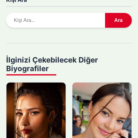
A
Ara
r
a
m
a
y
İlginizi Çekebilecek Diğer
a
Biyografiler
p
ı
n
: