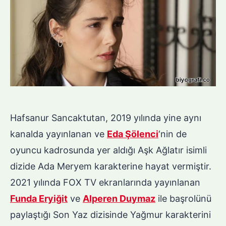
Hafsanur Sancaktutan, 2019 yılında yine aynı
kanalda yayınlanan ve
Eda Şölenci
‘nin de
oyuncu kadrosunda yer aldığı Aşk Ağlatır isimli
dizide Ada Meryem karakterine hayat vermiştir.
2021 yılında FOX TV ekranlarında yayınlanan
Funda Eryiğit
ve
Alperen D
u
ymaz
ile başrolünü
paylaştığı Son Yaz dizisinde Yağmur karakterini