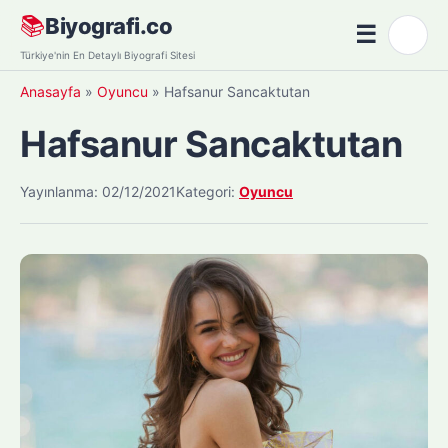
Skip
📚
Biyografi.co
☰
🌙
to
Menü
Türkiye'nin En Detaylı Biyografi Sitesi
content
Anasayfa
»
Oyuncu
»
Hafsanur Sancaktutan
Hafsanur Sancaktutan
Yayınlanma: 02/12/2021
Kategori:
Oyuncu