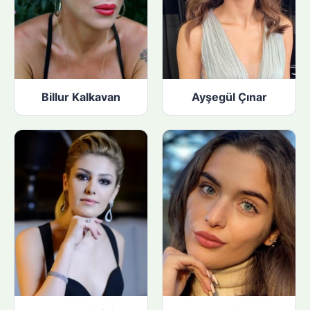
Billur Kalkavan
Ayşegül Çınar