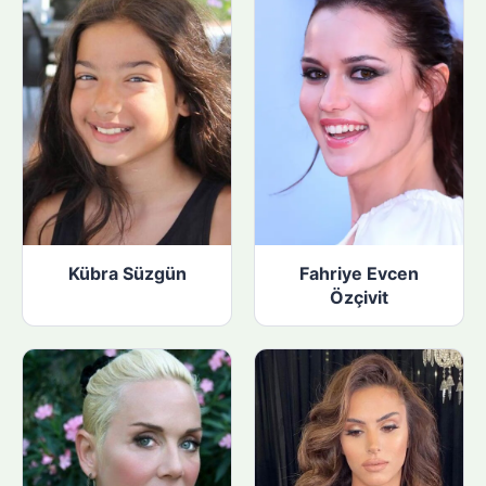
Kübra Süzgün
Fahriye Evcen
Özçivit