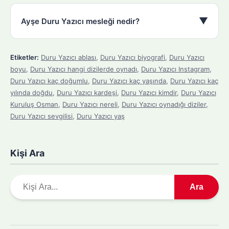
▼
Ayşe Duru Yazıcı mesleği nedir?
Etiketler:
Duru Yazıcı ablası
,
Duru Yazıcı biyografi
,
Duru Yazıcı
boyu
,
Duru Yazıcı hangi dizilerde oynadı
,
Duru Yazıcı Instagram
,
Duru Yazıcı kaç doğumlu
,
Duru Yazıcı kaç yaşında
,
Duru Yazıcı kaç
yılında doğdu
,
Duru Yazıcı kardeşi
,
Duru Yazıcı kimdir
,
Duru Yazıcı
Kuruluş Osman
,
Duru Yazıcı nereli
,
Duru Yazıcı oynadığı diziler
,
Duru Yazıcı sevgilisi
,
Duru Yazıcı yaş
Kişi Ara
A
Ara
r
a
m