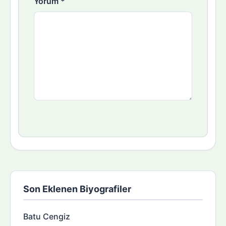
Yorum
*
Son Eklenen Biyografiler
Batu Cengiz