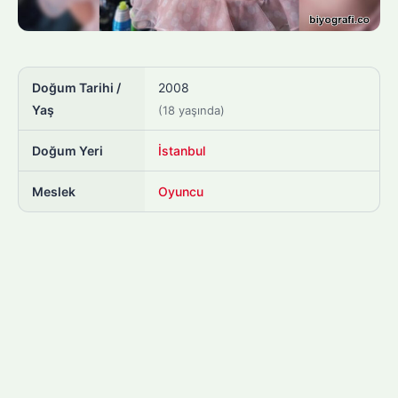
Doğum Tarihi /
2008
Yaş
(18 yaşında)
Doğum Yeri
İstanbul
Meslek
Oyuncu