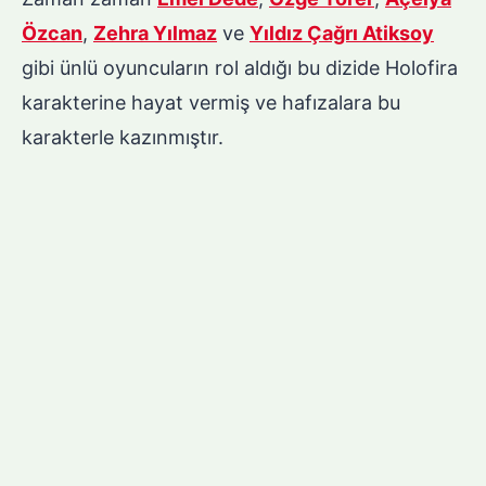
Özcan
,
Zehra Yılmaz
ve
Yıldız Çağrı Atiksoy
gibi ünlü oyuncuların rol aldığı bu dizide Holofira
karakterine hayat vermiş ve hafızalara bu
karakterle kazınmıştır.