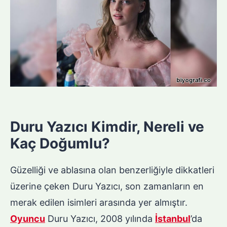
Duru Yazıcı Kimdir, Nereli ve
Kaç Doğumlu?
Güzelliği ve ablasına olan benzerliğiyle dikkatleri
üzerine çeken Duru Yazıcı, son zamanların en
merak edilen isimleri arasında yer almıştır.
Oyuncu
Duru Yazıcı, 2008 yılında
İstanbul
’da