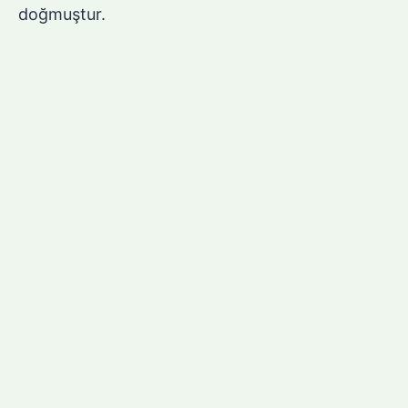
doğmuştur.