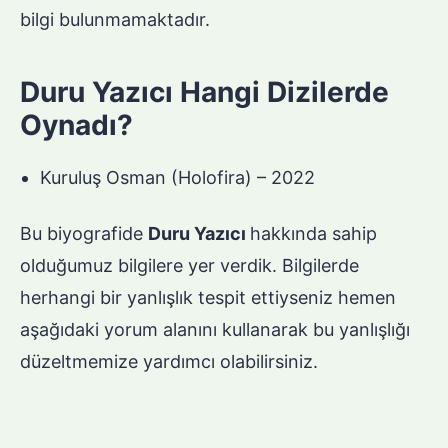
bilgi bulunmamaktadır.
Duru Yazıcı Hangi Dizilerde
Oynadı?
Kuruluş Osman (Holofira) – 2022
Bu biyografide
Duru Yazıcı
hakkında sahip
olduğumuz bilgilere yer verdik. Bilgilerde
herhangi bir yanlışlık tespit ettiyseniz hemen
aşağıdaki yorum alanını kullanarak bu yanlışlığı
düzeltmemize yardımcı olabilirsiniz.