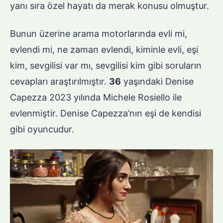
yanı sıra özel hayatı da merak konusu olmuştur.
Bunun üzerine arama motorlarında evli mi,
evlendi mi, ne zaman evlendi, kiminle evli, eşi
kim, sevgilisi var mı, sevgilisi kim gibi soruların
cevapları araştırılmıştır.
36
yaşındaki Denise
Capezza 2023 yılında Michele Rosiello ile
evlenmiştir. Denise Capezza’nın eşi de kendisi
gibi oyuncudur.