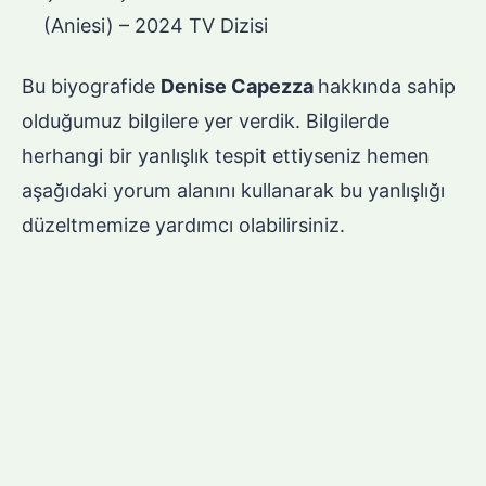
(Aniesi) – 2024 TV Dizisi
Bu biyografide
Denise Capezza
hakkında sahip
olduğumuz bilgilere yer verdik. Bilgilerde
herhangi bir yanlışlık tespit ettiyseniz hemen
aşağıdaki yorum alanını kullanarak bu yanlışlığı
düzeltmemize yardımcı olabilirsiniz.