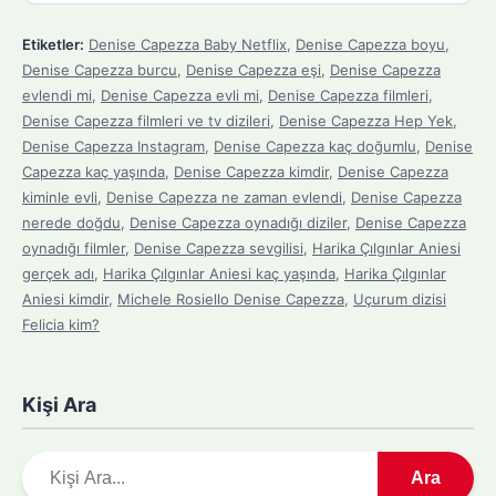
Etiketler:
Denise Capezza Baby Netflix
,
Denise Capezza boyu
,
Denise Capezza burcu
,
Denise Capezza eşi
,
Denise Capezza
evlendi mi
,
Denise Capezza evli mi
,
Denise Capezza filmleri
,
Denise Capezza filmleri ve tv dizileri
,
Denise Capezza Hep Yek
,
Denise Capezza Instagram
,
Denise Capezza kaç doğumlu
,
Denise
Capezza kaç yaşında
,
Denise Capezza kimdir
,
Denise Capezza
kiminle evli
,
Denise Capezza ne zaman evlendi
,
Denise Capezza
nerede doğdu
,
Denise Capezza oynadığı diziler
,
Denise Capezza
oynadığı filmler
,
Denise Capezza sevgilisi
,
Harika Çılgınlar Aniesi
gerçek adı
,
Harika Çılgınlar Aniesi kaç yaşında
,
Harika Çılgınlar
Aniesi kimdir
,
Michele Rosiello Denise Capezza
,
Uçurum dizisi
Felicia kim?
Kişi Ara
A
Ara
r