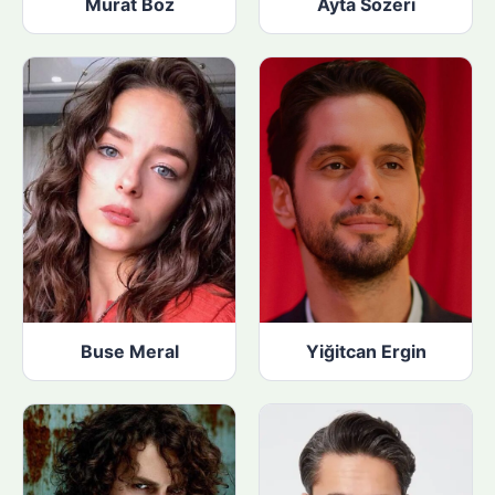
Murat Boz
Ayta Sözeri
Buse Meral
Yiğitcan Ergin