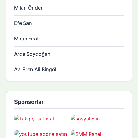
Milan Önder
Efe Şan
Miraç Fırat
Arda Soydoğan
Av. Eren Ali Bingöl
Sponsorlar