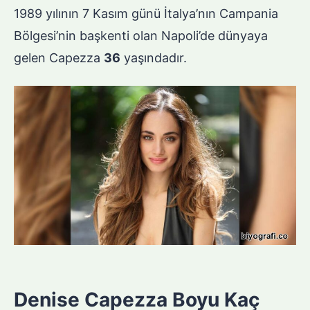
1989 yılının 7 Kasım günü İtalya’nın Campania
Bölgesi’nin başkenti olan Napoli’de dünyaya
gelen Capezza
36
yaşındadır.
Denise Capezza Boyu Kaç