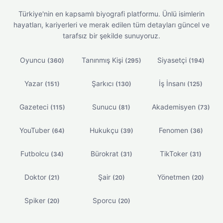
Türkiye'nin en kapsamlı biyografi platformu. Ünlü isimlerin
hayatları, kariyerleri ve merak edilen tüm detayları güncel ve
tarafsız bir şekilde sunuyoruz.
Oyuncu
Tanınmış Kişi
Siyasetçi
(360)
(295)
(194)
Yazar
Şarkıcı
İş İnsanı
(151)
(130)
(125)
Gazeteci
Sunucu
Akademisyen
(115)
(81)
(73)
YouTuber
Hukukçu
Fenomen
(64)
(39)
(36)
Futbolcu
Bürokrat
TikToker
(34)
(31)
(31)
Doktor
Şair
Yönetmen
(21)
(20)
(20)
Spiker
Sporcu
(20)
(20)