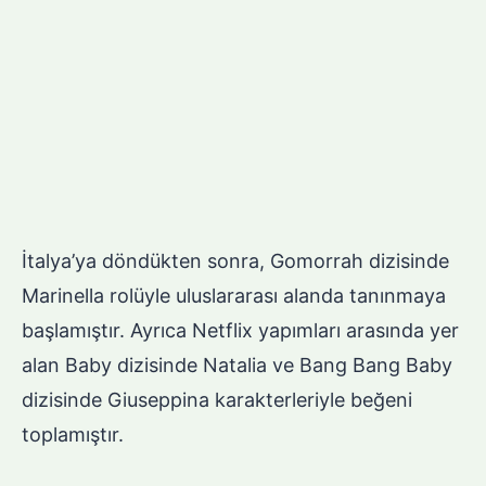
İtalya’ya döndükten sonra, Gomorrah dizisinde
Marinella rolüyle uluslararası alanda tanınmaya
başlamıştır. Ayrıca Netflix yapımları arasında yer
alan Baby dizisinde Natalia ve Bang Bang Baby
dizisinde Giuseppina karakterleriyle beğeni
toplamıştır.