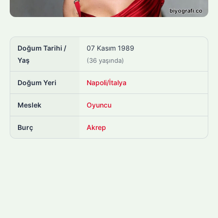
Doğum Tarihi /
07 Kasım 1989
Yaş
(36 yaşında)
Doğum Yeri
Napoli/İtalya
Meslek
Oyuncu
Burç
Akrep