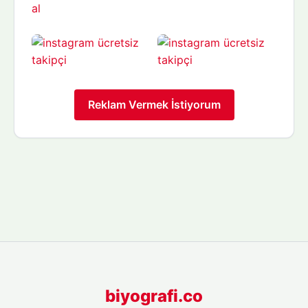
Reklam Vermek İstiyorum
biyografi.co