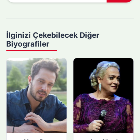
a
m
a
y
İlginizi Çekebilecek Diğer
a
Biyografiler
p
ı
n
: