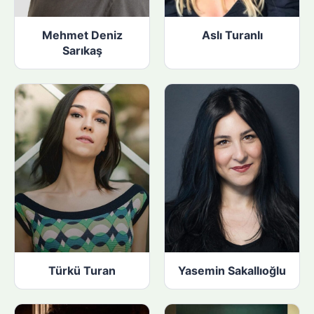
Mehmet Deniz
Aslı Turanlı
Sarıkaş
Türkü Turan
Yasemin Sakallıoğlu