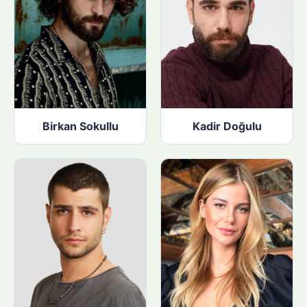
Birkan Sokullu
Kadir Doğulu