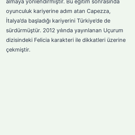
almaya yönlendirmiştir. Bu eğitim sonrasında
oyunculuk kariyerine adım atan Capezza,
İtalya’da başladığı kariyerini Türkiye’de de
sürdürmüştür. 2012 yılında yayınlanan Uçurum
dizisindeki Felicia karakteri ile dikkatleri üzerine
çekmiştir.