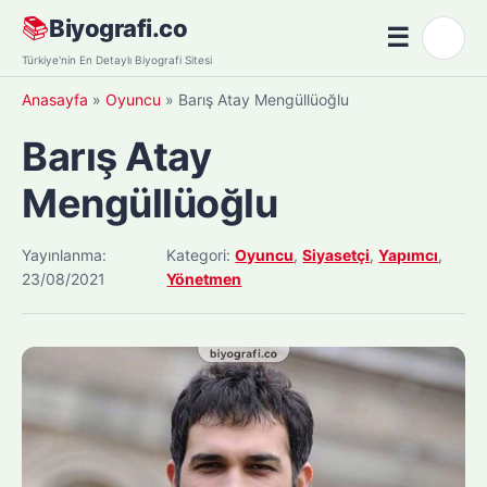
Skip
📚
Biyografi.co
☰
🌙
to
Menü
Türkiye'nin En Detaylı Biyografi Sitesi
content
Anasayfa
»
Oyuncu
»
Barış Atay Mengüllüoğlu
Barış Atay
Mengüllüoğlu
Yayınlanma:
Kategori:
Oyuncu
,
Siyasetçi
,
Yapımcı
,
23/08/2021
Yönetmen