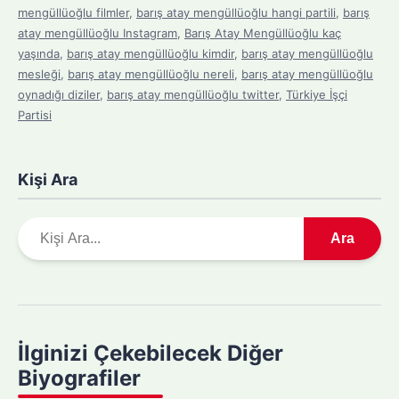
mengüllüoğlu filmler
,
barış atay mengüllüoğlu hangi partili
,
barış
atay mengüllüoğlu Instagram
,
Barış Atay Mengüllüoğlu kaç
yaşında
,
barış atay mengüllüoğlu kimdir
,
barış atay mengüllüoğlu
mesleği
,
barış atay mengüllüoğlu nereli
,
barış atay mengüllüoğlu
oynadığı diziler
,
barış atay mengüllüoğlu twitter
,
Türkiye İşçi
Partisi
Kişi Ara
A
Ara
r
a
m
a
y
İlginizi Çekebilecek Diğer
a
Biyografiler
p