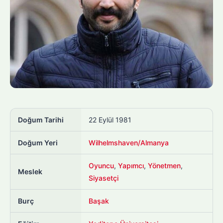
Doğum Tarihi
22 Eylül 1981
Doğum Yeri
Wilhelmshaven/Almanya
Oyuncu
,
Yapımcı
,
Yönetmen
,
Meslek
Siyasetçi
Burç
Başak