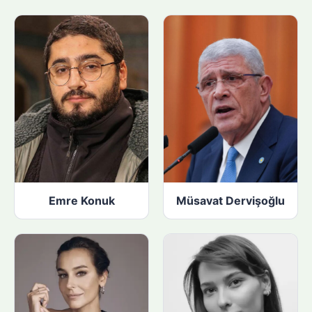
ı
n
:
Emre Konuk
Müsavat Dervişoğlu