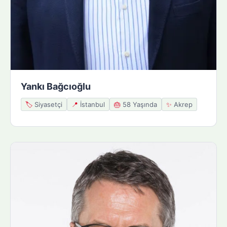
Yankı Bağcıoğlu
🏷️
Siyasetçi
📍
İstanbul
🎂
58 Yaşında
✨
Akrep