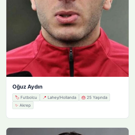
Oğuz Aydın
🏷️
Futbolcu
📍
Lahey/Hollanda
🎂
25 Yaşında
✨
Akrep