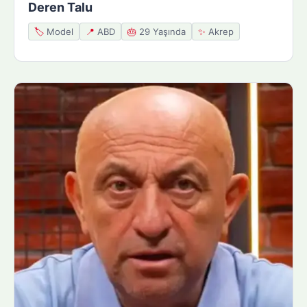
Deren Talu
🏷️
Model
📍
ABD
🎂
29 Yaşında
✨
Akrep