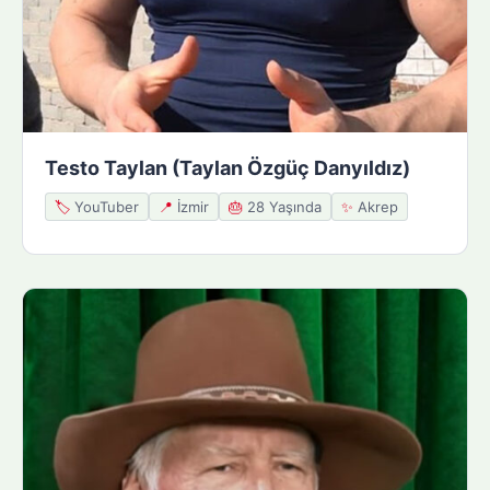
Testo Taylan (Taylan Özgüç Danyıldız)
🏷️
YouTuber
📍
İzmir
🎂
28 Yaşında
✨
Akrep