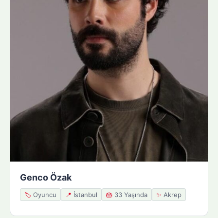
Genco Özak
🏷️
Oyuncu
📍
İstanbul
🎂
33 Yaşında
✨
Akrep