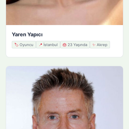
Yaren Yapıcı
🏷️
Oyuncu
📍
İstanbul
🎂
23 Yaşında
✨
Akrep