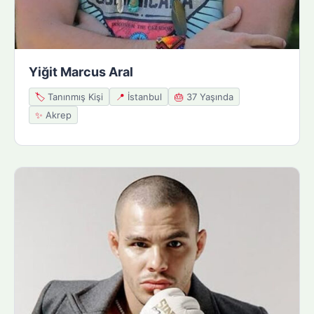
Yiğit Marcus Aral
🏷️
Tanınmış Kişi
📍
İstanbul
🎂
37 Yaşında
✨
Akrep