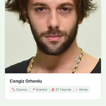
Cengiz Orhonlu
🏷️
Oyuncu
📍
İstanbul
🎂
31 Yaşında
✨
Akrep