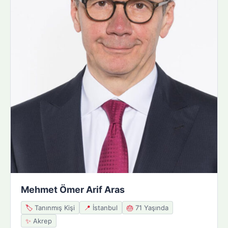
Mehmet Ömer Arif Aras
🏷️
Tanınmış Kişi
📍
İstanbul
🎂
71 Yaşında
✨
Akrep