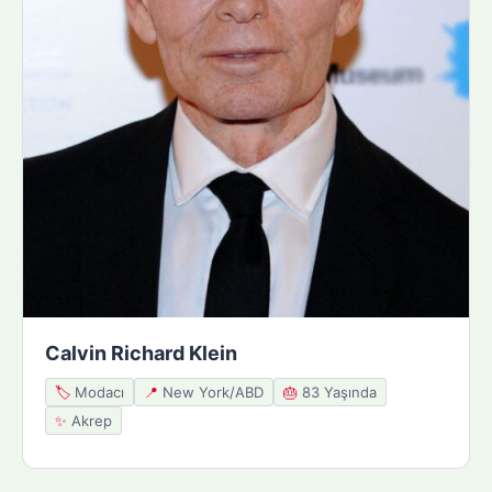
Calvin Richard Klein
🏷️
Modacı
📍
New York/ABD
🎂
83 Yaşında
✨
Akrep