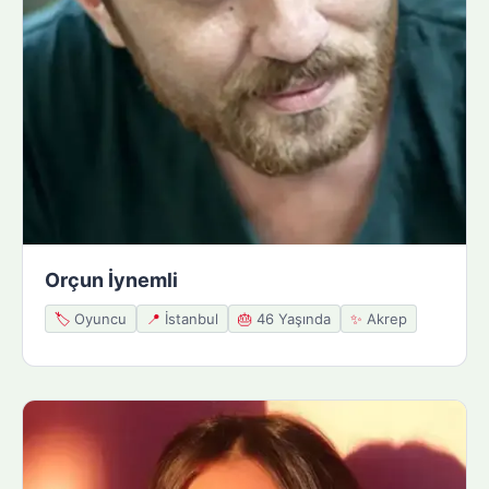
Orçun İynemli
🏷️
Oyuncu
📍
İstanbul
🎂
46 Yaşında
✨
Akrep