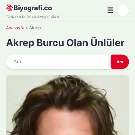
Skip
📚
Biyografi.co
☰
🌙
to
Menü
Türkiye'nin En Detaylı Biyografi Sitesi
content
Anasayfa
»
Akrep
Akrep Burcu Olan Ünlüler
A
r
a
m
a
: