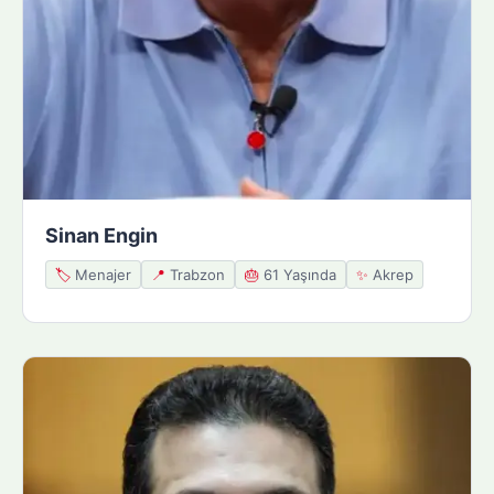
Sinan Engin
🏷️
Menajer
📍
Trabzon
🎂
61 Yaşında
✨
Akrep