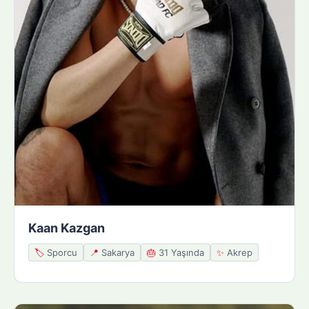
Kaan Kazgan
🏷️
Sporcu
📍
Sakarya
🎂
31 Yaşında
✨
Akrep