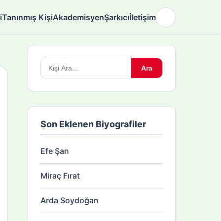
i
Tanınmış Kişi
Akademisyen
Şarkıcı
İletişim
🌙
Arama
Ara
yapın:
Son Eklenen Biyografiler
Efe Şan
Miraç Fırat
Arda Soydoğan