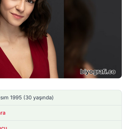
asım 1995
(30 yaşında)
ra
ncu