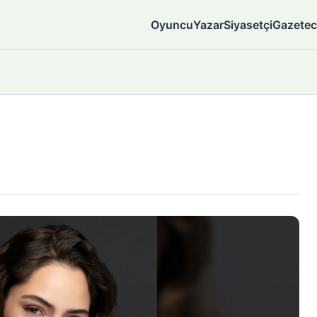
Oyuncu
Yazar
Siyasetçi
Gazetec