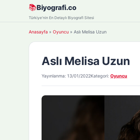
Skip
📚
Biyografi.co
to
Türkiye'nin En Detaylı Biyografi Sitesi
content
Anasayfa
»
Oyuncu
»
Aslı Melisa Uzun
Aslı Melisa Uzun
Yayınlanma: 13/01/2022
Kategori:
Oyuncu