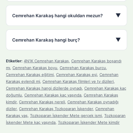
▼
Cemrehan Karakaş hangi okuldan mezun?
▼
Cemrehan Karakaş hangi burç?
Etiketler:
4N1K Cemrehan Karakaş
,
Cemrehan Karakaş boşandı
mı
,
Cemrehan Karakaş boyu
,
Cemrehan Karakaş burcu
,
Cemrehan Karakaş eğitimi
,
Cemrehan Karakaş eşi
,
Cemrehan
Karakaş evlendi mi
,
Cemrehan Karakaş filmleri ve tv dizileri
,
Cemrehan Karakaş hangi dizilerde oynadı
,
Cemrehan Karakaş kaç
doğumlu
,
Cemrehan Karakaş kaç yaşında
,
Cemrehan Karakaş
kimdir
,
Cemrehan Karakaş nereli
,
Cemrehan Karakaş oynadığı
diziler
,
Cemrehan Karakaş Tozkoparan İskender
,
Cemrehan
Karakaş yaş
,
Tozkoparan İskender Mete gerçek ismi
,
Tozkoparan
İskender Mete kaç yaşında
,
Tozkoparan İskender Mete kimdir