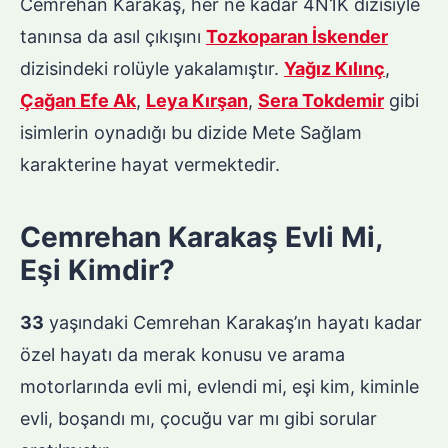
Cemrehan Karakaş, her ne kadar 4N1K dizisiyle
tanınsa da asıl çıkışını
Tozkoparan İskender
dizisindeki rolüyle yakalamıştır.
Yağız Kılınç
,
Çağan Efe Ak
,
Leya Kırşan
,
Sera Tokdemir
gibi
isimlerin oynadığı bu dizide Mete Sağlam
karakterine hayat vermektedir.
Cemrehan Karakaş Evli Mi,
Eşi Kimdir?
33
yaşındaki Cemrehan Karakaş’ın hayatı kadar
özel hayatı da merak konusu ve arama
motorlarında evli mi, evlendi mi, eşi kim, kiminle
evli, boşandı mı, çocuğu var mı gibi sorular