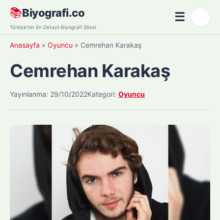
Skip
📚
Biyografi.co
☰
🌙
to
Menü
Türkiye'nin En Detaylı Biyografi Sitesi
content
Anasayfa
»
Oyuncu
»
Cemrehan Karakaş
Cemrehan Karakaş
Yayınlanma: 29/10/2022
Kategori:
Oyuncu