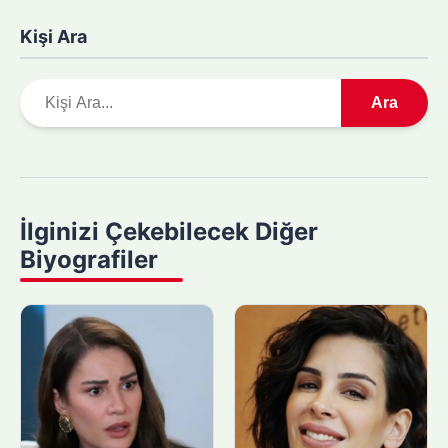
Kişi Ara
A
Ara
r
a
m
a
y
İlginizi Çekebilecek Diğer
a
Biyografiler
p
ı
n
: