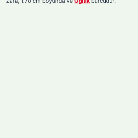
Zara, 1.70 cm boyunda ve
Oğlak
burcudur.