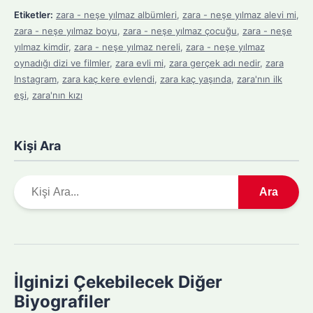
Etiketler:
zara - neşe yılmaz albümleri
,
zara - neşe yılmaz alevi mi
,
zara - neşe yılmaz boyu
,
zara - neşe yılmaz çocuğu
,
zara - neşe
yılmaz kimdir
,
zara - neşe yılmaz nereli
,
zara - neşe yılmaz
oynadığı dizi ve filmler
,
zara evli mi
,
zara gerçek adı nedir
,
zara
Instagram
,
zara kaç kere evlendi
,
zara kaç yaşında
,
zara'nın ilk
eşi
,
zara'nın kızı
Kişi Ara
A
Ara
r
a
m
a
y
İlginizi Çekebilecek Diğer
a
Biyografiler
p