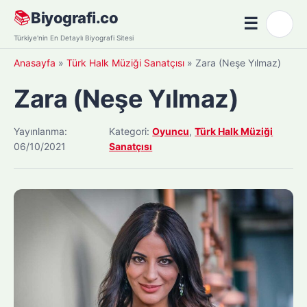
Skip
📚
Biyografi.co
☰
🌙
to
Menü
Türkiye'nin En Detaylı Biyografi Sitesi
content
Anasayfa
»
Türk Halk Müziği Sanatçısı
»
Zara (Neşe Yılmaz)
Zara (Neşe Yılmaz)
Yayınlanma:
Kategori:
Oyuncu
,
Türk Halk Müziği
06/10/2021
Sanatçısı