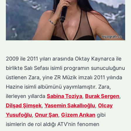
2009 ile 2011 yıları arasında Oktay Kaynarca ile
birlikte Salı Sefası isimli programın sunuculuğunu
üstlenen Zara, yine ZR Müzik imzalı 2011 yılında
Hazine isimli albümünü yayımlamıştır. Zara,
ilerleyen yıllarda
Sabina Toziya
,
Burak Sergen
,
Dilşad Şimşek
,
Yasemin Sakallıoğlu
,
Olcay
Yusufoğlu
,
Onur Şan
,
Gizem Arıkan
gibi
isimlerin de rol aldığı ATV’nin fenomen