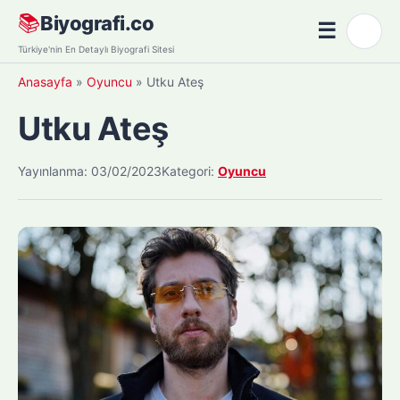
Skip
📚
Biyografi.co
☰
🌙
to
Menü
Türkiye'nin En Detaylı Biyografi Sitesi
content
Anasayfa
»
Oyuncu
»
Utku Ateş
Utku Ateş
Yayınlanma: 03/02/2023
Kategori:
Oyuncu