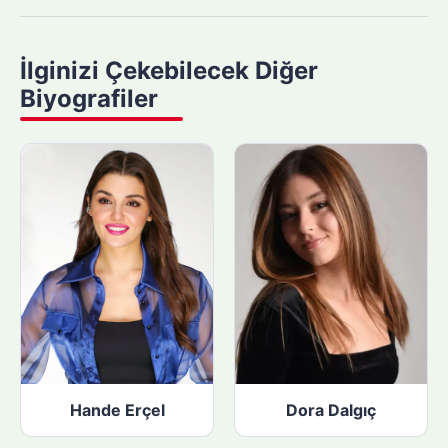
m
a
y
İlginizi Çekebilecek Diğer
a
Biyografiler
p
ı
n
:
Hande Erçel
Dora Dalgıç