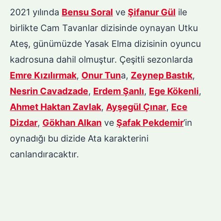
2021 yılında
Bensu Soral
ve
Şifanur Gül
ile
birlikte Cam Tavanlar dizisinde oynayan Utku
Ateş, günümüzde Yasak Elma dizisinin oyuncu
kadrosuna dahil olmuştur. Çeşitli sezonlarda
Emre Kızılırmak
,
Onur Tun
a,
Zeynep Bastık
,
Nesrin Cavadzade
,
Erdem Şanlı
,
Ege Kökenli
,
Ahmet Haktan Zavlak
,
Ayşegül Çınar
,
Ece
Dizdar
,
Gökhan Alkan
ve
Şafak Pekdemir
’in
oynadığı bu dizide Ata karakterini
canlandıracaktır.