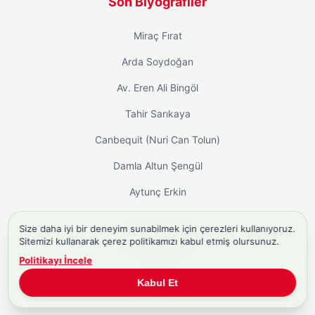
Son Biyografiler
Miraç Fırat
Arda Soydoğan
Av. Eren Ali Bingöl
Tahir Sarıkaya
Canbequit (Nuri Can Tolun)
Damla Altun Şengül
Aytunç Erkin
Size daha iyi bir deneyim sunabilmek için çerezleri kullanıyoruz.
Hızlı Menü
Sitemizi kullanarak çerez politikamızı kabul etmiş olursunuz.
Politikayı İncele
Ana Sayfa
Kabul Et
Hakkımızda