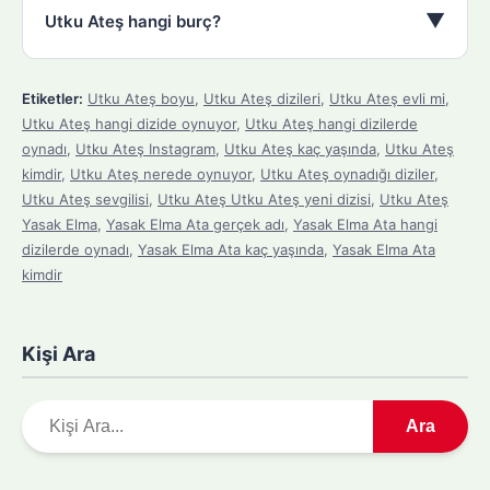
▼
Utku Ateş hangi burç?
Etiketler:
Utku Ateş boyu
,
Utku Ateş dizileri
,
Utku Ateş evli mi
,
Utku Ateş hangi dizide oynuyor
,
Utku Ateş hangi dizilerde
oynadı
,
Utku Ateş Instagram
,
Utku Ateş kaç yaşında
,
Utku Ateş
kimdir
,
Utku Ateş nerede oynuyor
,
Utku Ateş oynadığı diziler
,
Utku Ateş sevgilisi
,
Utku Ateş Utku Ateş yeni dizisi
,
Utku Ateş
Yasak Elma
,
Yasak Elma Ata gerçek adı
,
Yasak Elma Ata hangi
dizilerde oynadı
,
Yasak Elma Ata kaç yaşında
,
Yasak Elma Ata
kimdir
Kişi Ara
A
Ara
r
a