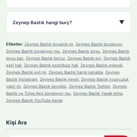
▼
Zeynep Bastık hangi burç?
Etiketler:
Zeynep Bastık boşandı mı
,
Zeynep Bastık boşanıyor
,
Zeynep Bastık boşanıyor mu
,
Zeynep Bastık boyu
,
Zeynep Bastık
boyu kaç
,
Zeynep Bastık burcu
,
Zeynep Bastık eşi
,
Zeynep Bastık
eski hali
,
Zeynep Bastık estetiksiz hali
,
Zeynep Bastık evlendi
,
Zeynep Bastık evli mi
,
Zeynep Bastık hangi kanalda
,
Zeynep
Bastık Instagram
,
Zeynep Bastık nereli
,
Zeynep Bastık oyunculuk
yaptı mı
,
Zeynep Bastık sevgilisi
,
Zeynep Bastık Twitter
,
Zeynep
Bastık ve Tolga Akış boşanıyor mu
,
Zeynep Bastık Yasak elma
,
Zeynep Bastık YouTube kanalı
Kişi Ara