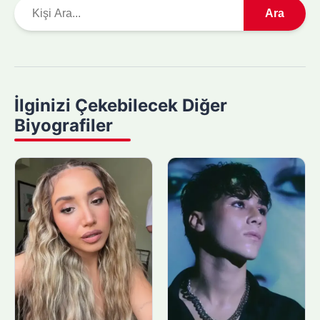
A
Ara
r
a
m
a
y
İlginizi Çekebilecek Diğer
a
Biyografiler
p
ı
n
: