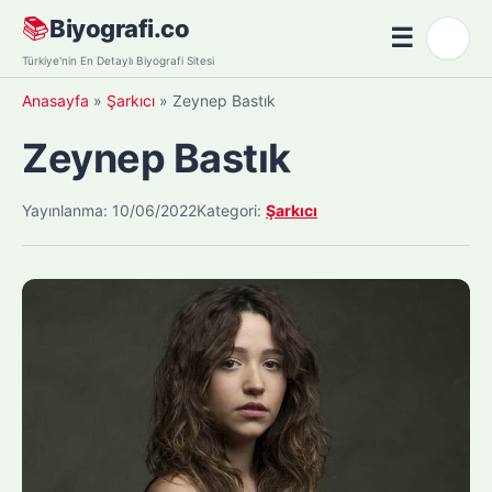
Skip
📚
Biyografi.co
☰
🌙
to
Menü
Türkiye'nin En Detaylı Biyografi Sitesi
content
Anasayfa
»
Şarkıcı
»
Zeynep Bastık
Zeynep Bastık
Yayınlanma: 10/06/2022
Kategori:
Şarkıcı