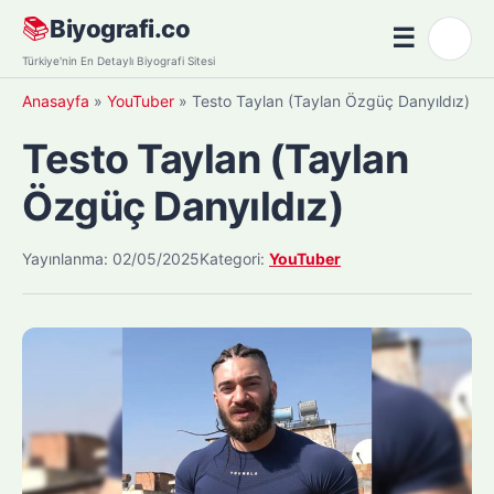
Skip
📚
Biyografi.co
☰
🌙
to
Menü
Türkiye'nin En Detaylı Biyografi Sitesi
content
Anasayfa
»
YouTuber
»
Testo Taylan (Taylan Özgüç Danyıldız)
Testo Taylan (Taylan
Özgüç Danyıldız)
Yayınlanma: 02/05/2025
Kategori:
YouTuber