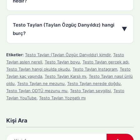
nedir?
Testo Taylan (Taylan Özgüç Danyıldız) hangi
▼
burç?
Etiketler:
Testo Taylan (Taylan Özgüç Danyıldız) kimdir
,
Testo
Taylan aslen nereli
,
Testo Taylan boyu
,
Testo Taylan gerçek adı
,
Testo Taylan hangi okulda okudu
,
Testo Taylan Instagram
,
Testo
Taylan kaç yaşında
,
Testo Taylan Karslı mı
,
Testo Taylan nasıl ünlü
oldu
,
Testo Taylan ne mezunu
,
Testo Taylan nerede doğdu
,
Testo Taylan ODTÜ mezunu mu
,
Testo Taylan sevgilisi
,
Testo
Taylan YouTube
,
Testo Taylan Yozgatlı mı
Kişi Ara
A