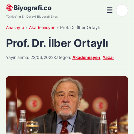
Skip
📚
Biyografi.co
☰
🌙
to
Menü
Türkiye'nin En Detaylı Biyografi Sitesi
content
Anasayfa
»
Akademisyen
»
Prof. Dr. İlber Ortaylı
Prof. Dr. İlber Ortaylı
Yayınlanma: 22/06/2022
Kategori:
Akademisyen
,
Yazar