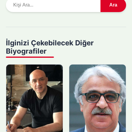
A
Ara
r
a
m
a
y
İlginizi Çekebilecek Diğer
a
Biyografiler
p
ı
n
: