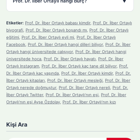
▼
Prof. Dr. İlber Ortaylı hangi burç?
Etiketler:
Prof. Dr. İlber Ortaylı babası kimdir
,
Prof. Dr. İlber Ortaylı
biyografi
,
Prof. Dr. İlber Ortaylı boşandı mı
,
Prof. Dr. İlber Ortaylı
eğitimi
,
Prof. Dr. İlber Ortaylı evli mi
,
Prof. Dr. İlber Ortaylı
Facebook
,
Prof. Dr. İlber Ortaylı hangi dilleri biliyor
,
Prof. Dr. İlber
Ortaylı hangi üniversitede çalışıyor
,
Prof. Dr. İlber Ortaylı hangi
üniversitede hoca
,
Prof. Dr. İlber Ortaylı hayatı
,
Prof. Dr. İlber
Ortaylı Instagram
,
Prof. Dr. İlber Ortaylı kaç tane dil biliyor
,
Prof.
Dr. İlber Ortaylı kaç yaşında
,
Prof. Dr. İlber Ortaylı kimdir
,
Prof. Dr.
İlber Ortaylı kitapları
,
Prof. Dr. İlber Ortaylı mesleği
,
Prof. Dr. İlber
Ortaylı nerede doğmuştur
,
Prof. Dr. İlber Ortaylı nereli
,
Prof. Dr.
İlber Ortaylı Twitter
,
Prof. Dr. İlber Ortaylı'nın eşi
,
Prof. Dr. İlber
Ortaylı'nın eşi Ayşe Özdolay
,
Prof. Dr. İlber Ortaylı'nın kızı
Kişi Ara