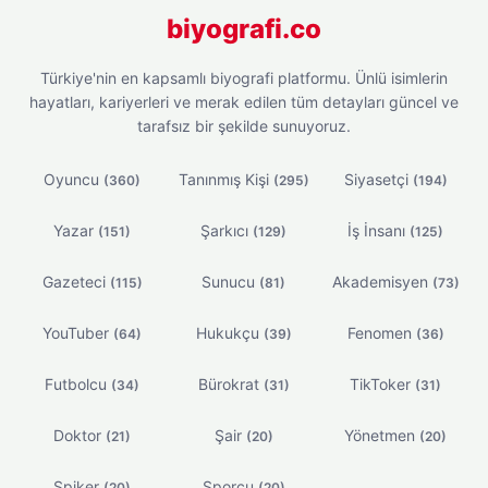
biyografi.co
Türkiye'nin en kapsamlı biyografi platformu. Ünlü isimlerin
hayatları, kariyerleri ve merak edilen tüm detayları güncel ve
tarafsız bir şekilde sunuyoruz.
Oyuncu
Tanınmış Kişi
Siyasetçi
(360)
(295)
(194)
Yazar
Şarkıcı
İş İnsanı
(151)
(129)
(125)
Gazeteci
Sunucu
Akademisyen
(115)
(81)
(73)
YouTuber
Hukukçu
Fenomen
(64)
(39)
(36)
Futbolcu
Bürokrat
TikToker
(34)
(31)
(31)
Doktor
Şair
Yönetmen
(21)
(20)
(20)
Spiker
Sporcu
(20)
(20)