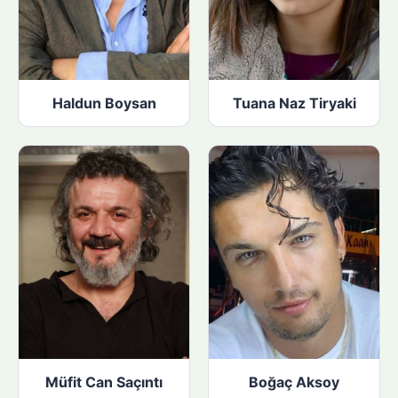
Haldun Boysan
Tuana Naz Tiryaki
Müfit Can Saçıntı
Boğaç Aksoy