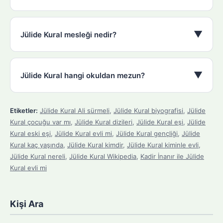
▼
Jülide Kural mesleği nedir?
▼
Jülide Kural hangi okuldan mezun?
Etiketler:
Jülide Kural Ali sürmeli
,
Jülide Kural biyografisi
,
Jülide
Kural çocuğu var mı
,
Jülide Kural dizileri
,
Jülide Kural eşi
,
Jülide
Kural eski eşi
,
Jülide Kural evli mi
,
Jülide Kural gençliği
,
Jülide
Kural kaç yaşında
,
Jülide Kural kimdir
,
Jülide Kural kiminle evli
,
Jülide Kural nereli
,
Jülide Kural Wikipedia
,
Kadir İnanır ile Jülide
Kural evli mi
Kişi Ara