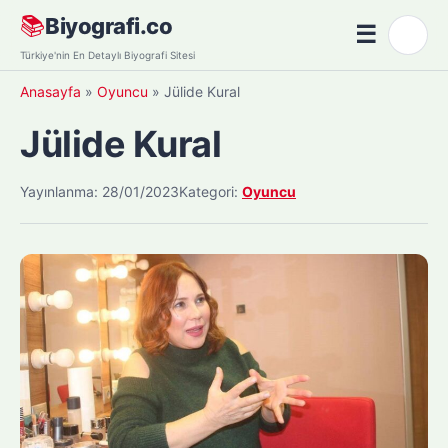
Skip
📚
Biyografi.co
☰
🌙
to
Menü
Türkiye'nin En Detaylı Biyografi Sitesi
content
Anasayfa
»
Oyuncu
»
Jülide Kural
Jülide Kural
Yayınlanma: 28/01/2023
Kategori:
Oyuncu