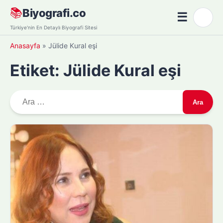
Skip
📚
Biyografi.co
☰
🌙
to
Menü
Türkiye'nin En Detaylı Biyografi Sitesi
content
Anasayfa
»
Jülide Kural eşi
Etiket:
Jülide Kural eşi
A
r
a
m
a
: