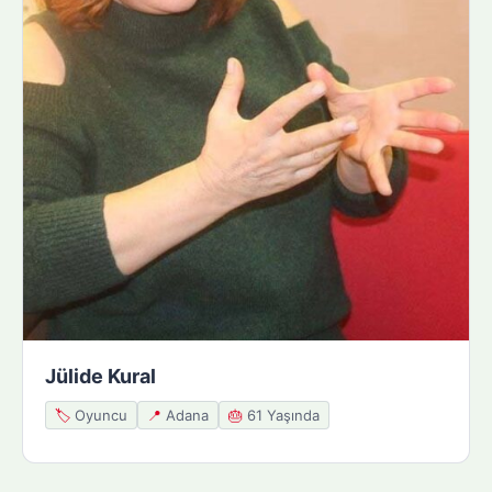
Jülide Kural
🏷️
Oyuncu
📍
Adana
🎂
61 Yaşında