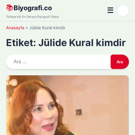
Skip
📚
Biyografi.co
☰
🌙
to
Menü
Türkiye'nin En Detaylı Biyografi Sitesi
content
Anasayfa
»
Jülide Kural kimdir
Etiket:
Jülide Kural kimdir
A
r
a
m
a
: