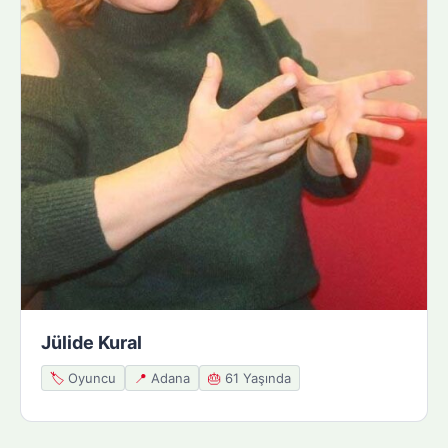
Jülide Kural
🏷️
Oyuncu
📍
Adana
🎂
61 Yaşında