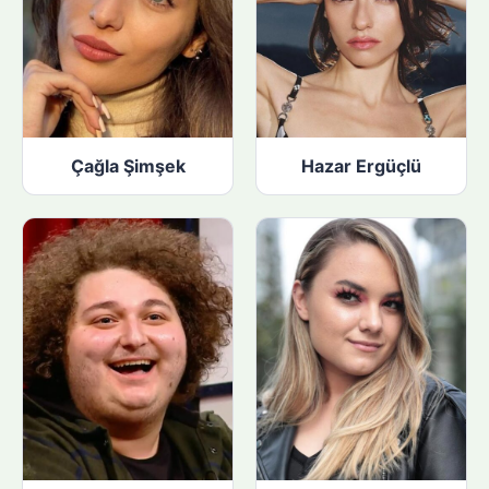
Çağla Şimşek
Hazar Ergüçlü