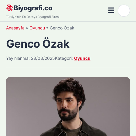
Skip
📚
Biyografi.co
☰
🌙
to
Menü
Türkiye'nin En Detaylı Biyografi Sitesi
content
Anasayfa
»
Oyuncu
»
Genco Özak
Genco Özak
Yayınlanma: 28/03/2025
Kategori:
Oyuncu