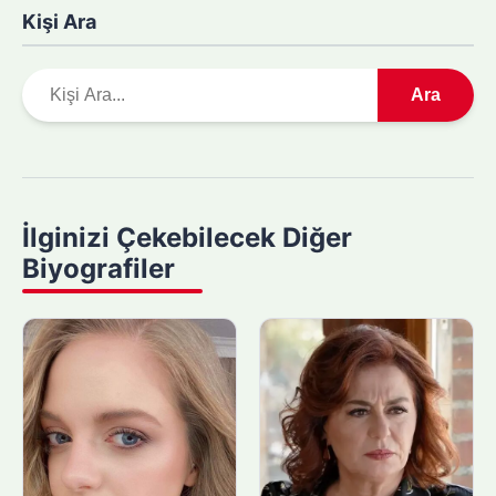
Kişi Ara
A
Ara
r
a
m
a
y
İlginizi Çekebilecek Diğer
a
Biyografiler
p
ı
n
: