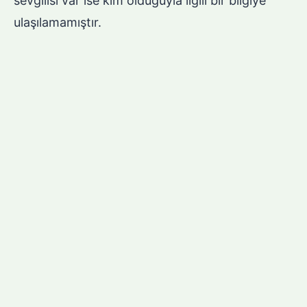
sevgilisi var ise kim olduğuyla ilgili bir bilgiye
ulaşılamamıştır.