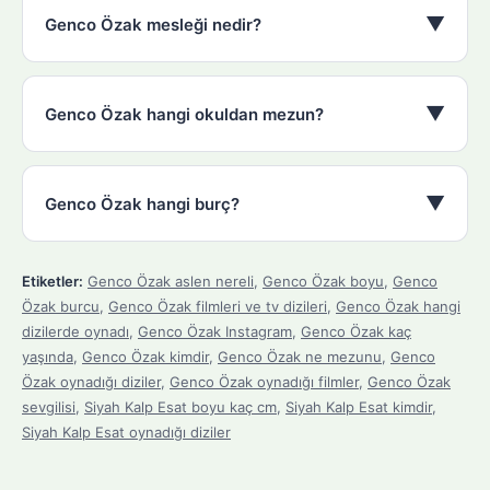
▼
Genco Özak mesleği nedir?
▼
Genco Özak hangi okuldan mezun?
▼
Genco Özak hangi burç?
Etiketler:
Genco Özak aslen nereli
,
Genco Özak boyu
,
Genco
Özak burcu
,
Genco Özak filmleri ve tv dizileri
,
Genco Özak hangi
dizilerde oynadı
,
Genco Özak Instagram
,
Genco Özak kaç
yaşında
,
Genco Özak kimdir
,
Genco Özak ne mezunu
,
Genco
Özak oynadığı diziler
,
Genco Özak oynadığı filmler
,
Genco Özak
sevgilisi
,
Siyah Kalp Esat boyu kaç cm
,
Siyah Kalp Esat kimdir
,
Siyah Kalp Esat oynadığı diziler