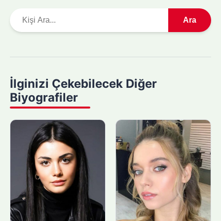
A
Ara
r
a
m
a
y
İlginizi Çekebilecek Diğer
a
Biyografiler
p
ı
n
: