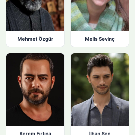
Mehmet Özgür
Melis Sevinç
Kerem Fırtına
İlhan Şen