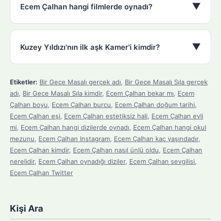
▼
Ecem Çalhan hangi filmlerde oynadı?
▼
Kuzey Yıldızı'nın ilk aşk Kamer'i kimdir?
Etiketler:
Bir Gece Masalı gerçek adı
,
Bir Gece Masalı Sıla gerçek
adı
,
Bir Gece Masalı Sıla kimdir
,
Ecem Çalhan bekar mı
,
Ecem
Çalhan boyu
,
Ecem Çalhan burcu
,
Ecem Çalhan doğum tarihi
,
Ecem Çalhan eşi
,
Ecem Çalhan estetiksiz hali
,
Ecem Çalhan evli
mi
,
Ecem Çalhan hangi dizilerde oynadı
,
Ecem Çalhan hangi okul
mezunu
,
Ecem Çalhan Instagram
,
Ecem Çalhan kaç yaşındadır
,
Ecem Çalhan kimdir
,
Ecem Çalhan nasıl ünlü oldu
,
Ecem Çalhan
nerelidir
,
Ecem Çalhan oynadığı diziler
,
Ecem Çalhan sevgilisi
,
Ecem Çalhan Twitter
Kişi Ara