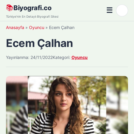
Skip
📚
Biyografi.co
☰
🌙
to
Menü
Türkiye'nin En Detaylı Biyografi Sitesi
content
Anasayfa
»
Oyuncu
»
Ecem Çalhan
Ecem Çalhan
Yayınlanma: 24/11/2022
Kategori:
Oyuncu