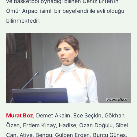
ve basketbol oynadığı bilinen Deniz Erten’in
Ömür Arpacı isimli bir beyefendi ile evli olduğu
bilinmektedir.
Murat Boz
, Demet Akalın, Ece Seçkin, Gökhan
Özen, Erdem Kınay, Hadise, Ozan Doğulu, Sibel
Can, Atiye, Bengü, Gülben Ergen, Burcu Güneş,