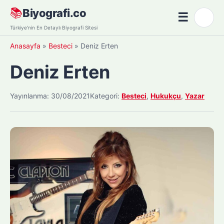
Skip
📚
Biyografi.co
☰
🌙
to
Menü
Türkiye'nin En Detaylı Biyografi Sitesi
content
Anasayfa
»
Besteci
»
Deniz Erten
Deniz Erten
Yayınlanma: 30/08/2021
Kategori:
Besteci
,
Hukukçu
,
Yazar