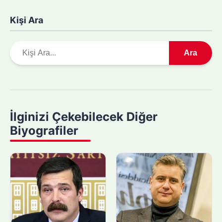
Kişi Ara
A
Ara
r
a
m
a
y
İlginizi Çekebilecek Diğer
a
Biyografiler
p
ı
n
: