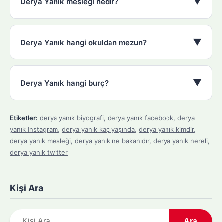
▼
Derya Yanık mesleği nedir?
▼
Derya Yanık hangi okuldan mezun?
▼
Derya Yanık hangi burç?
Etiketler:
derya yanık biyografi
,
derya yanık facebook
,
derya
yanık Instagram
,
derya yanık kaç yaşında
,
derya yanık kimdir
,
derya yanık mesleği
,
derya yanık ne bakanıdır
,
derya yanık nereli
,
derya yanık twitter
Kişi Ara
A
Ara