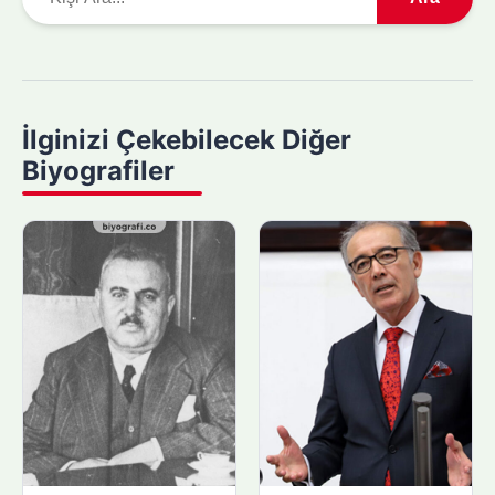
r
a
m
a
y
İlginizi Çekebilecek Diğer
a
Biyografiler
p
ı
n
: