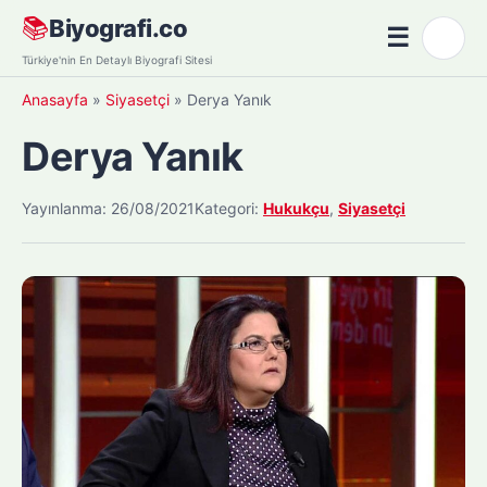
Skip
📚
Biyografi.co
☰
🌙
to
Menü
Türkiye'nin En Detaylı Biyografi Sitesi
content
Anasayfa
»
Siyasetçi
»
Derya Yanık
Derya Yanık
Yayınlanma: 26/08/2021
Kategori:
Hukukçu
,
Siyasetçi