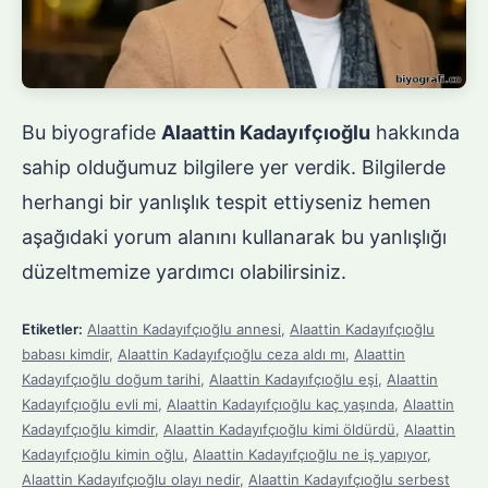
Bu biyografide
Alaattin Kadayıfçıoğlu
hakkında
sahip olduğumuz bilgilere yer verdik. Bilgilerde
herhangi bir yanlışlık tespit ettiyseniz hemen
aşağıdaki yorum alanını kullanarak bu yanlışlığı
düzeltmemize yardımcı olabilirsiniz.
Etiketler:
Alaattin Kadayıfçıoğlu annesi
,
Alaattin Kadayıfçıoğlu
babası kimdir
,
Alaattin Kadayıfçıoğlu ceza aldı mı
,
Alaattin
Kadayıfçıoğlu doğum tarihi
,
Alaattin Kadayıfçıoğlu eşi
,
Alaattin
Kadayıfçıoğlu evli mi
,
Alaattin Kadayıfçıoğlu kaç yaşında
,
Alaattin
Kadayıfçıoğlu kimdir
,
Alaattin Kadayıfçıoğlu kimi öldürdü
,
Alaattin
Kadayıfçıoğlu kimin oğlu
,
Alaattin Kadayıfçıoğlu ne iş yapıyor
,
Alaattin Kadayıfçıoğlu olayı nedir
,
Alaattin Kadayıfçıoğlu serbest