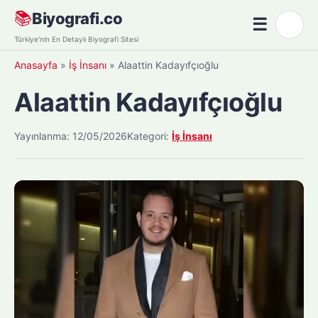
Skip
📚
Biyografi.co
☰
🌙
to
Menü
Türkiye'nin En Detaylı Biyografi Sitesi
content
Anasayfa
»
İş İnsanı
»
Alaattin Kadayıfçıoğlu
Alaattin Kadayıfçıoğlu
Yayınlanma: 12/05/2026
Kategori:
İş İnsanı