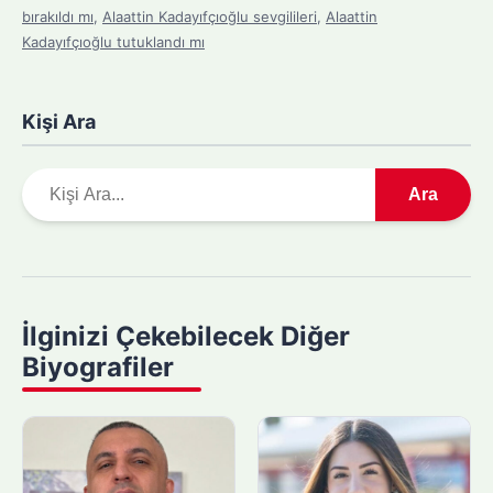
bırakıldı mı
,
Alaattin Kadayıfçıoğlu sevgilileri
,
Alaattin
Kadayıfçıoğlu tutuklandı mı
Kişi Ara
A
Ara
r
a
m
a
y
İlginizi Çekebilecek Diğer
a
Biyografiler
p
ı
n
: