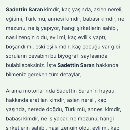
Sadettin Saran
kimdir, kaç yaşında, aslen nereli,
eğitimi, Türk mü, annesi kimdir, babası kimdir, ne
mezunu, ne iş yapıyor, hangi şirketlerin sahibi,
nasıl zengin oldu, evli mi, kaç evlilik yaptı,
boşandı mı, eski eşi kimdir, kaç çocuğu var gibi
soruların cevabını bu biyografi sayfasında
bulabileceksiniz. İşte
Sadettin Saran
hakkında
bilmeniz gereken tüm detaylar;
Arama motorlarında Sadettin Saran’ın hayatı
hakkında aratılan kimdir, aslen nereli, kaç
yaşında, nerede doğdu, Türk mü, annesi kimdir,
babası kimdir, ne iş yapar, ne mezunu, hangi
şirketlerin sahibi, nasıl zengin oldu, evli mi, kaç