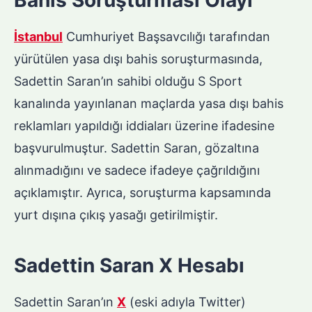
Bahis Soruşturması Olayı
İstanbul
Cumhuriyet Başsavcılığı tarafından
yürütülen yasa dışı bahis soruşturmasında,
Sadettin Saran’ın sahibi olduğu S Sport
kanalında yayınlanan maçlarda yasa dışı bahis
reklamları yapıldığı iddiaları üzerine ifadesine
başvurulmuştur. Sadettin Saran, gözaltına
alınmadığını ve sadece ifadeye çağrıldığını
açıklamıştır. Ayrıca, soruşturma kapsamında
yurt dışına çıkış yasağı getirilmiştir.
Sadettin Saran X Hesabı
Sadettin Saran’ın
X
(eski adıyla Twitter)