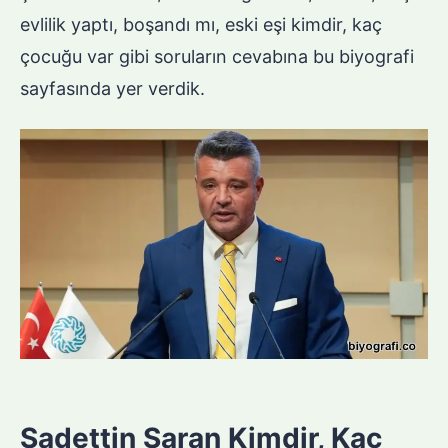
evlilik yaptı, boşandı mı, eski eşi kimdir, kaç
çocuğu var gibi soruların cevabına bu biyografi
sayfasında yer verdik.
Sadettin Saran Kimdir, Kaç