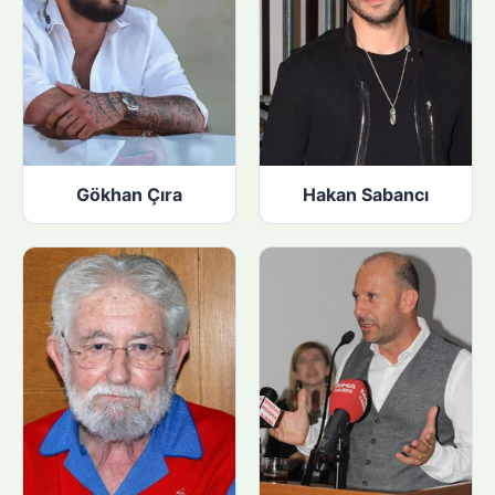
Gökhan Çıra
Hakan Sabancı