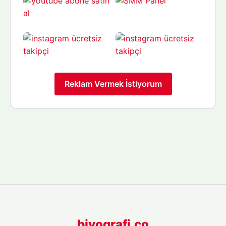
Reklam Vermek İstiyorum
biyografi.co