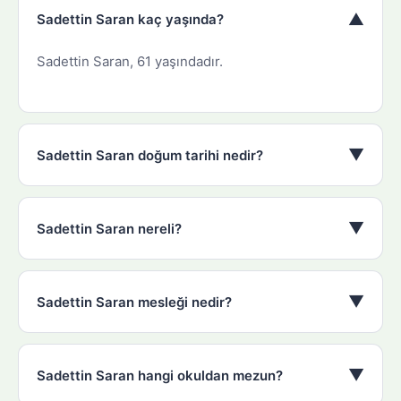
▼
Sadettin Saran kaç yaşında?
Sadettin Saran, 61 yaşındadır.
▼
Sadettin Saran doğum tarihi nedir?
▼
Sadettin Saran nereli?
▼
Sadettin Saran mesleği nedir?
▼
Sadettin Saran hangi okuldan mezun?