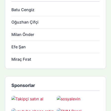
Batu Cengiz
Oğuzhan Çifçi
Milan Önder
Efe Şan
Miraç Fırat
Sponsorlar