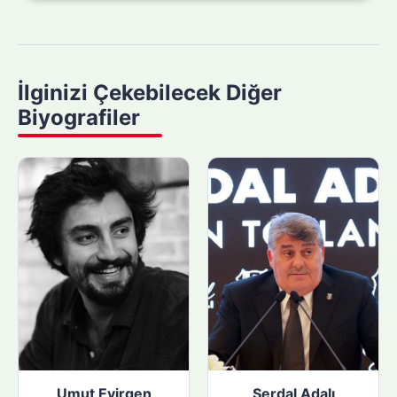
a
m
a
y
İlginizi Çekebilecek Diğer
a
Biyografiler
p
ı
n
:
Umut Evirgen
Serdal Adalı