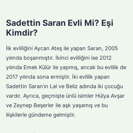
Sadettin Saran Evli Mi? Eşi
Kimdir?
İlk evliliğini Aycan Ateş ile yapan Saran, 2005
yılında boşanmıştır. İkinci evliliğini ise 2012
yılında Emek Külür ile yapmış, ancak bu evlilik de
2017 yılında sona ermiştir. İki evlilik yapan
Sadettin Saran’ın Lal ve Beliz adında iki çocuğu
vardır. Ayrıca, geçmişte ünlü isimler Hülya Avşar
ve Zeynep Beşerler ile aşk yaşamış ve bu
ilişkilerle gündeme gelmiştir.