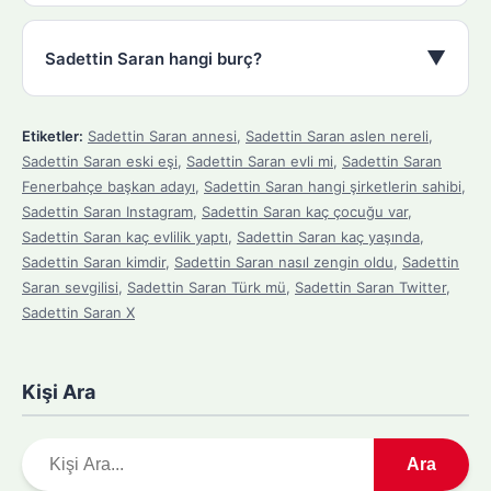
▼
Sadettin Saran hangi burç?
Etiketler:
Sadettin Saran annesi
,
Sadettin Saran aslen nereli
,
Sadettin Saran eski eşi
,
Sadettin Saran evli mi
,
Sadettin Saran
Fenerbahçe başkan adayı
,
Sadettin Saran hangi şirketlerin sahibi
,
Sadettin Saran Instagram
,
Sadettin Saran kaç çocuğu var
,
Sadettin Saran kaç evlilik yaptı
,
Sadettin Saran kaç yaşında
,
Sadettin Saran kimdir
,
Sadettin Saran nasıl zengin oldu
,
Sadettin
Saran sevgilisi
,
Sadettin Saran Türk mü
,
Sadettin Saran Twitter
,
Sadettin Saran X
Kişi Ara
A
Ara
r