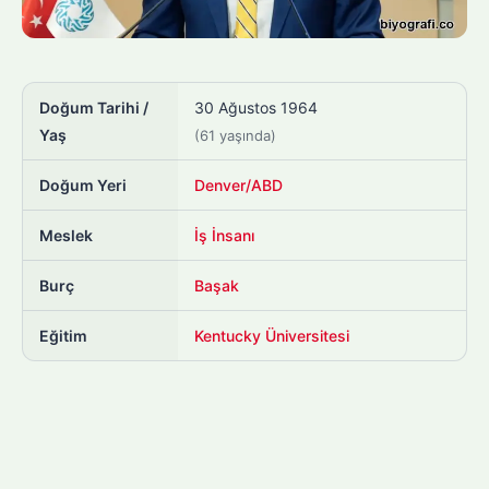
Doğum Tarihi /
30 Ağustos 1964
Yaş
(61 yaşında)
Doğum Yeri
Denver/ABD
Meslek
İş İnsanı
Burç
Başak
Eğitim
Kentucky Üniversitesi