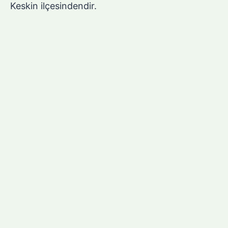
Keskin ilçesindendir.