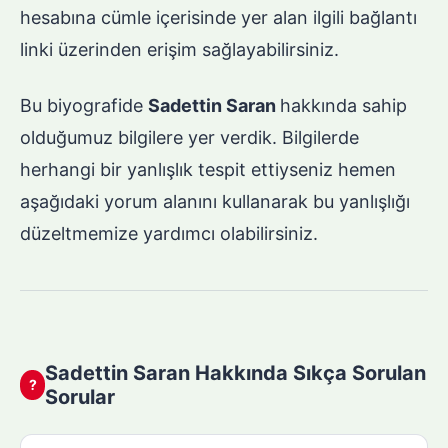
hesabına cümle içerisinde yer alan ilgili bağlantı
linki üzerinden erişim sağlayabilirsiniz.
Bu biyografide
Sadettin Saran
hakkında sahip
olduğumuz bilgilere yer verdik. Bilgilerde
herhangi bir yanlışlık tespit ettiyseniz hemen
aşağıdaki yorum alanını kullanarak bu yanlışlığı
düzeltmemize yardımcı olabilirsiniz.
Sadettin Saran Hakkında Sıkça Sorulan
?
Sorular