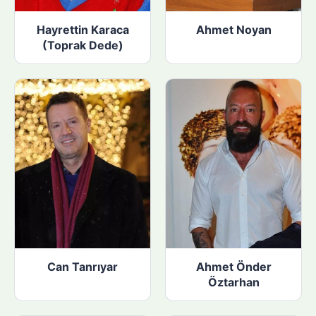
Hayrettin Karaca
Ahmet Noyan
(Toprak Dede)
Can Tanrıyar
Ahmet Önder
Öztarhan