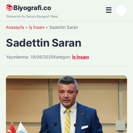
Skip
📚
Biyografi.co
☰
🌙
to
Menü
Türkiye'nin En Detaylı Biyografi Sitesi
content
Anasayfa
»
İş İnsanı
»
Sadettin Saran
Sadettin Saran
Yayınlanma: 19/06/2025
Kategori:
İş İnsanı