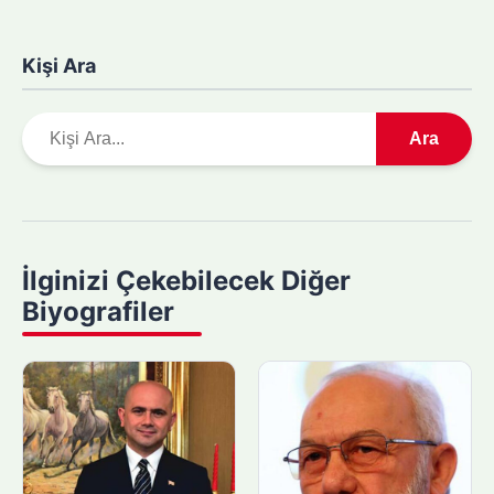
Kişi Ara
A
Ara
r
a
m
a
y
İlginizi Çekebilecek Diğer
a
Biyografiler
p
ı
n
: