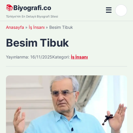
Skip
📚
Biyografi.co
☰
🌙
to
Menü
Türkiye'nin En Detaylı Biyografi Sitesi
content
Anasayfa
»
İş İnsanı
»
Besim Tibuk
Besim Tibuk
Yayınlanma: 16/11/2025
Kategori:
İş İnsanı