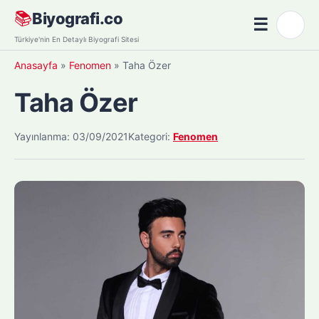
Skip
📚
Biyografi.co
☰
🌙
to
Menü
Türkiye'nin En Detaylı Biyografi Sitesi
content
Anasayfa
»
Fenomen
»
Taha Özer
Taha Özer
Yayınlanma: 03/09/2021
Kategori:
Fenomen