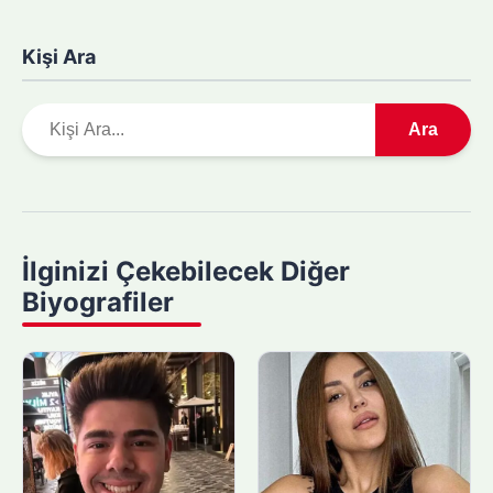
Kişi Ara
A
Ara
r
a
m
a
y
İlginizi Çekebilecek Diğer
a
Biyografiler
p
ı
n
: