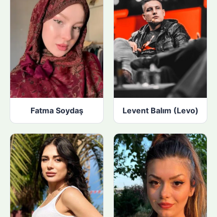
Fatma Soydaş
Levent Balım (Levo)