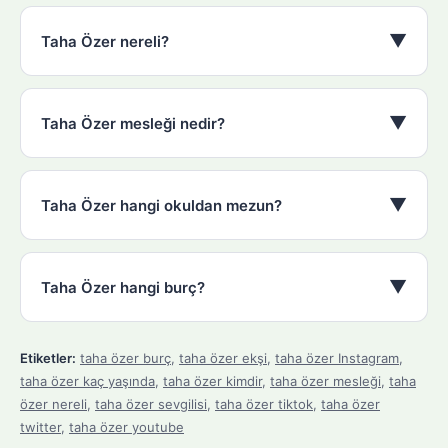
▼
Taha Özer nereli?
▼
Taha Özer mesleği nedir?
▼
Taha Özer hangi okuldan mezun?
▼
Taha Özer hangi burç?
Etiketler:
taha özer burç
,
taha özer ekşi
,
taha özer Instagram
,
taha özer kaç yaşında
,
taha özer kimdir
,
taha özer mesleği
,
taha
özer nereli
,
taha özer sevgilisi
,
taha özer tiktok
,
taha özer
twitter
,
taha özer youtube