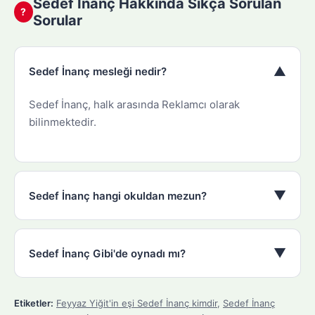
Sedef İnanç Hakkında Sıkça Sorulan
?
Sorular
▼
Sedef İnanç mesleği nedir?
Sedef İnanç, halk arasında Reklamcı olarak
bilinmektedir.
▼
Sedef İnanç hangi okuldan mezun?
▼
Sedef İnanç Gibi'de oynadı mı?
Etiketler:
Feyyaz Yiğit'in eşi Sedef İnanç kimdir
,
Sedef İnanç