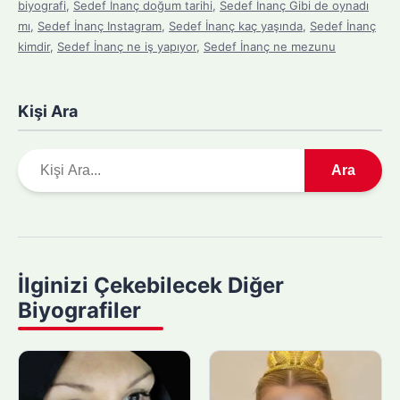
biyografi
,
Sedef İnanç doğum tarihi
,
Sedef İnanç Gibi de oynadı
mı
,
Sedef İnanç Instagram
,
Sedef İnanç kaç yaşında
,
Sedef İnanç
kimdir
,
Sedef İnanç ne iş yapıyor
,
Sedef İnanç ne mezunu
Kişi Ara
A
Ara
r
a
m
a
y
İlginizi Çekebilecek Diğer
a
Biyografiler
p
ı
n
: