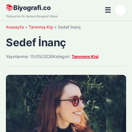
Skip
📚
Biyografi.co
☰
🌙
to
Menü
Türkiye'nin En Detaylı Biyografi Sitesi
content
Anasayfa
»
Tanınmış Kişi
»
Sedef İnanç
Sedef İnanç
Yayınlanma: 15/05/2026
Kategori:
Tanınmış Kişi